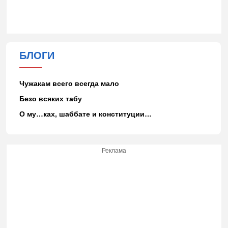
БЛОГИ
Чужакам всего всегда мало
Безо всяких табу
О му…ках, шаббате и конституции…
Реклама