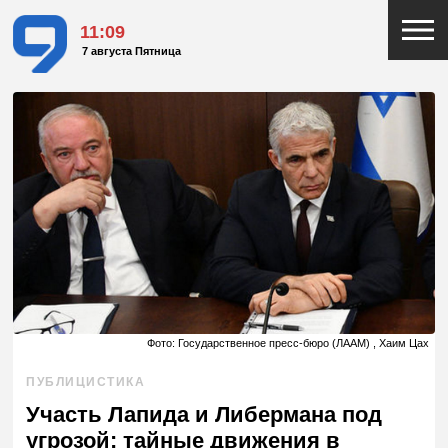
11:09
7 августа Пятница
Фото: Государственное пресс-бюро (ЛААМ) , Хаим Цах
ПУБЛИЦИСТИКА
Участь Лапида и Либермана под
угрозой: тайные движения в