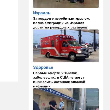
парализовала экспорт
иранской нефти
Израиль
За кордон с перебитым крылом:
06:45
Здоровье
волна эмиграции из Израиля
Всего 15 минут сна могут
достигла рекордных размеров
изменить здоровье:
результаты нового
исследования
02:30
Израиль
Погода в Израиле на
неделю: жаркие деньки
Здоровье
00:01
Ближний Восток
Первые смерти и тысячи
Треугольник будет выпит:
заболевших: в США не могут
"исламский НАТО" угрожает
вычислить источник опасной
расширением и
инфекции
международной изоляцией
Израиля
23:58
Мнения
Каждое утро бреющийся