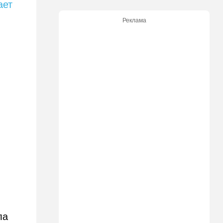
ает
13:33
В мире
Реклама
Отпуск, обернувшийся
трагедией: в Мексике утонул
внук известного
иерусалимского раввина
13:02
В мире
У Израиля появился новый
союзник: президент
Колумбии начал с особого
жеста
12:43
Общество
Социализм поднимает
голову в США
12:42
Израиль
До основанья, а затем:
Израиль начинает
восстанавливать Сектор
Газа
ла