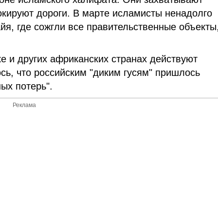
окируют дороги. В марте исламисты ненадолго
я, где сожгли все правительственные объекты,
е и других африканских странах действуют
сь, что российским "диким гусям" пришлось
нных потерь".
Реклама