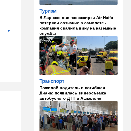
экстренным
предупреждением
Туризм
В Ларнаке две пассажирки Air Haifa
08:49
Новости Украины
потеряли сознание в самолете -
Россия устроила страшную
компания свалила вину на наземные
ночь Одессе и Харькову:
службы
кадры последствий
08:45
Деньги
Как торговые сети
манипулируют вами,
заставляя вас
раскошелиться. И как от
этого защититься
Транспорт
Пожилой водитель и погибшая
07:56
Спорт
Диана: появилась видеосъемка
Брат известного иранского
автобусного ДТП в Ашкелоне
спортсмена обратился к
Трампу с отчаянной
просьбой
07:20
Ближний Восток
Американская блокада