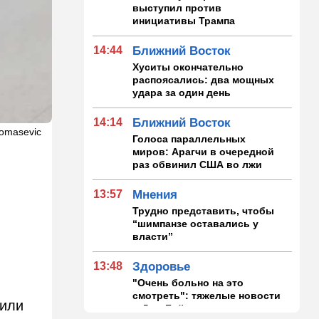
выступил против
инициативы Трампа
14:44
Ближний Восток
Хуситы окончательно
распоясались: два мощных
удара за один день
14:14
Ближний Восток
Tomasevic
Голоса параллельных
миров: Арагчи в очередной
раз обвинил США во лжи
13:57
Мнения
Трудно представить, чтобы
“шимпанзе оставались у
власти”
13:48
Здоровье
"Очень больно на это
смотреть": тяжелые новости
били
о Джо Байдене