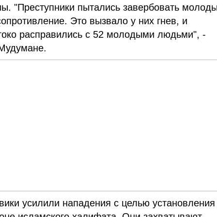
ны. "Преступники пытались завербовать молод
опротивление. Это вызвало у них гнев, и
токо расправились с 52 молодыми людьми", -
 Мудумане.
вики усилили нападения с целью установления
оне исламского халифата. Они захватывают