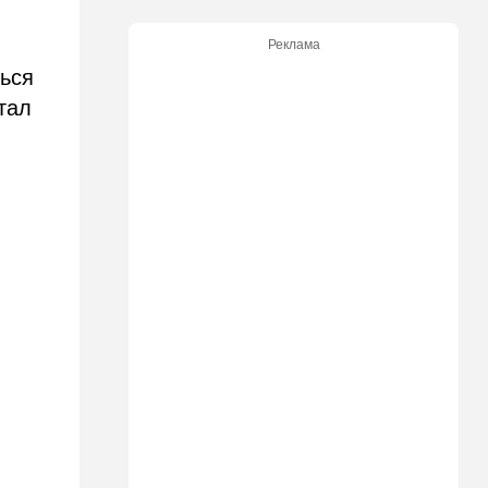
может испытать НАТО на
прочность
Реклама
ься
14:10
В мире
тал
Заложники Сеуты: почему
марокканские подростки не
могут вернуться домой
14:09
Мнения
Несколько минут между
воем сирены и ударом
13:35
В мире
Полное затмение — не для
Израиля: куда ехать за
редким зрелищем 12 августа
12:40
В мире
Этна разбушевалась:
Сицилия закрыла один из
аэропортов. ВИДЕО