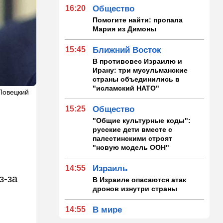
16:20
Общество
Помогите найти: пропала
Мария из Димоны
15:45
Ближний Восток
В противовес Израилю и
Ирану: три мусульманские
страны объединились в
"исламский НАТО"
 Ловецкий
15:25
Общество
"Общие культурные коды":
русские дети вместе с
палестинскими строят
"новую модель ООН"
14:55
Израиль
з-за
В Израиле опасаются атак
дронов изнутри страны
14:55
В мире
WSJ: загнанный в угол Путин