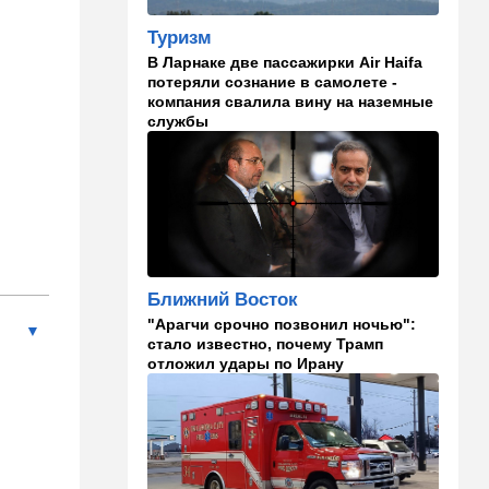
поколения
Туризм
07:50
Ближний Восток
В Ларнаке две пассажирки Air Haifa
потеряли сознание в самолете -
Стоп Израилю, стоп
компания свалила вину на наземные
Америке: в Иране готовят
службы
законопроект по Ормузу
07:20
Технологии
Прощай, Nvidia? Маск
запускает гигантскую
фабрику компьютерного
"железа"
06:40
Туризм
Ближний Восток
Какие авиакомпании
"Арагчи срочно позвонил ночью":
возвращаются в Израиль, а
стало известно, почему Трамп
кто снова отменил рейсы
отложил удары по Ирану
05:00
Транспорт
Кто лучше - "китайцы",
"корейцы" или "японцы"?
Разбираемся