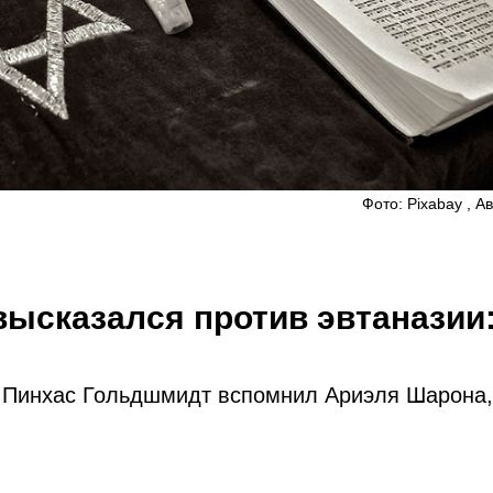
Фото: Pixabay , Ав
ысказался против эвтаназии
и
и Пинхас Гольдшмидт вспомнил Ариэля Шарона