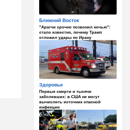
угрозой
20:50
Израиль
Ближний Восток
Как будто знал: известного
"Арагчи срочно позвонил ночью":
израильского певца и поэта
стало известно, почему Трамп
раздавил собственный
отложил удары по Ирану
автомобиль
20:37
Публицистика
Цена "эффективности":
почему новые правила ПДД
бьют по правам водителей
19:30
Транспорт
Здоровье
Пожилой водитель и
погибшая Диана: появилась
Первые смерти и тысячи
видеосъемка автобусного
заболевших: в США не могут
ДТП в Ашкелоне
вычислить источник опасной
инфекции
18:38
Транспорт
Подарок к праздникам:
американские авиалинии