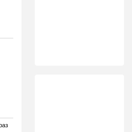
11:15
В мире
Дроны-разведчики над
бундесвером: Германия
наконец запаниковала?
10:10
В мире
"Холодные сферы" над
Ближним Востоком:
Пентагон выложил новую
партию Х-файлов
09:50
Мнения
Я формирую свой
собственный нарратив
09:42
Новости Украины
РФ нанесла удар
баллистикой по Киеву и
дронами по области — есть
погибшие
08:45
Ближний Восток
раз
Дружить против Израиля: