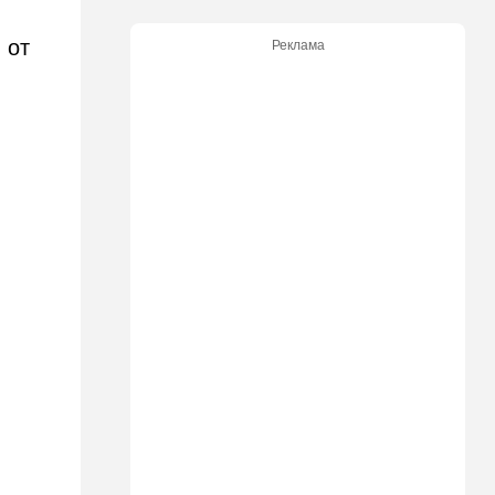
экскурсию в концлагерь в
футболке с принтом
 от
Реклама
террористки — посетители
вызвали полицию
13:05
Ближний Восток
ООН обеспокоена:
ближневосточная страна на
пороге гражданской войны
12:20
В мире
Шенген трещит по швам:
Сеута окончательно
рассорила две европейские
страны
11:31
Израиль
Не террорист, а угонщик:
спасаясь от погони, вор
вызвал переполох в поселке
Офарим