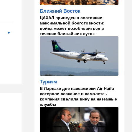
И грянул Грэм: Сенат США
Ближний Восток
одобрил ужесточение
санкций против России и
ЦАХАЛ приведен в состояние
Ирана
максимальной боеготовности:
война может возобновиться в
22:33
Транспорт
течение ближайших суток
Почему Израиль до сих пор
не решил проблему пробок,
несмотря на вложенные
миллиарды
21:56
Ближний Восток
Вывести войска: ливанцы
уповают на будущие
Туризм
израильские выборы
В Ларнаке две пассажирки Air Haifa
потеряли сознание в самолете -
21:45
Мнения
компания свалила вину на наземные
службы
И еще про Иран…
21:21
Общество
Главное забыл: летевший в
Израиль рейс оказался под