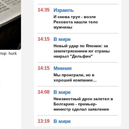
14:35
Израиль
И снова труп - возле
Реховота нашли тело
мужчины
14:15
В мире
Новый удар по Японии: за
землетрясением юг страны
тор: hurk
накрыл "Дельфин"
14:15
Мнения
Мы проиграли, но в
хорошей компании…
:
14:08
В мире
Неизвестный дрон залетел в
,
Болгарию - премьер-
министр сделал заявление
13:19
В мире
Школьник пришел на