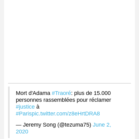
Mort d'Adama
#Traoré
: plus de 15.000
personnes rassemblées pour réclamer
#justice
à
#Paris
pic.twitter.com/z8eHrtDRA8
— Jeremy Song (@tezuma75)
June 2,
2020