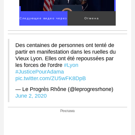
00:00
/
01:00
Des centaines de personnes ont tenté de
partir en manifestation dans les ruelles du
Vieux Lyon. Elles ont été repoussées par
les forces de l'ordre
#Lyon
#JusticePourAdama
pic.twitter.com/ZU5wFK8DpB
— Le Progrès Rhône (@leprogresrhone)
June 2, 2020
Реклама