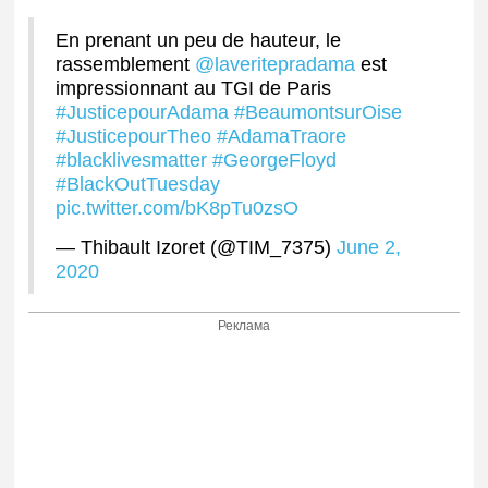
En prenant un peu de hauteur, le
rassemblement
@laveritepradama
est
impressionnant au TGI de Paris
#JusticepourAdama
#BeaumontsurOise
#JusticepourTheo
#AdamaTraore
#blacklivesmatter
#GeorgeFloyd
#BlackOutTuesday
pic.twitter.com/bK8pTu0zsO
— Thibault Izoret (@TIM_7375)
June 2,
2020
Реклама