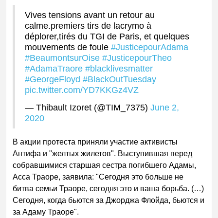
Vives tensions avant un retour au
calme.premiers tirs de lacrymo à
déplorer,tirés du TGI de Paris, et quelques
mouvements de foule
#JusticepourAdama
#BeaumontsurOise
#JusticepourTheo
#AdamaTraore
#blacklivesmatter
#GeorgeFloyd
#BlackOutTuesday
pic.twitter.com/YD7KKGz4VZ
— Thibault Izoret (@TIM_7375)
June 2,
2020
В акции протеста приняли участие активисты
Антифа и "желтых жилетов". Выступившая перед
собравшимися старшая сестра погибшего Адамы,
Асса Траоре, заявила: "Сегодня это больше не
битва семьи Траоре, сегодня это и ваша борьба. (…)
Сегодня, когда бьются за Джорджа Флойда, бьются и
за Адаму Траоре".