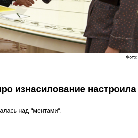
Фото:
про изнасилование настроила
алась над "ментами".