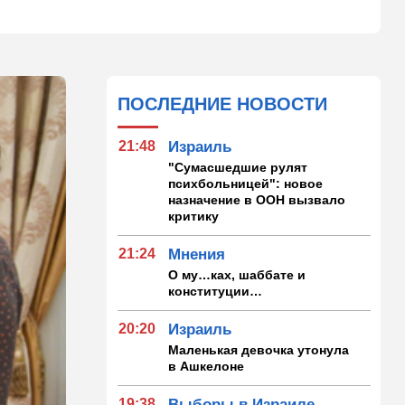
ПОСЛЕДНИЕ НОВОСТИ
21:48
Израиль
"Сумасшедшие рулят
психбольницей": новое
назначение в ООН вызвало
критику
21:24
Мнения
О му…ках, шаббате и
конституции…
20:20
Израиль
Маленькая девочка утонула
в Ашкелоне
19:38
Выборы в Израиле