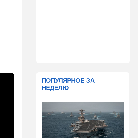
14:41
Ближний Восток
Россия и Китай усиливают
поддержку Ирана: война с
США меняет баланс сил
14:18
Мнения
"Это ваше туда-сюда
страшно раздражает"
14:06
Транспорт
Что изменилось в аэропорту
Бен-Гурион после войны:
ПОПУЛЯРНОЕ ЗА
новые правила,
НЕДЕЛЮ
безопасность и советы
пассажирам
13:58
Здоровье
Какие продукты помогают
легче переносить стресс:
что выяснили ученые