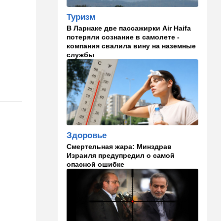
Иранский режим получил
Туризм
удар по самолюбию -
публично, от женщин, из
В Ларнаке две пассажирки Air Haifa
Австралии
потеряли сознание в самолете -
компания свалила вину на наземные
службы
11:49
Общество
11 лет в бегах: в Бен-
Гурионе арестован педофил,
орудовавший в Хайфе,
Крайот и Кирьят-Шмоне
11:35
Израиль
США и Израиль могут
Здоровье
перейти к беспрецедентному
оборонному партнерству
Смертельная жара: Минздрав
Израиля предупредил о самой
11:03
Общество
опасной ошибке
Найдено сильно
разложившееся тело:
поиски 23-летнего парня
приняли трагический оборот