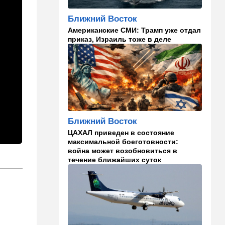
13:47
Ближний Восток
Турция все ближе подходит
Ближний Восток
к опасной черте в
Американские СМИ: Трамп уже отдал
отношениях с Израилем:
приказ, Израиль тоже в деле
провокационное заявление
13:45
В мире
Помидоры научились
предупреждать соседей об
опасном вирусе
13:22
Стиль жизни
Ближний Восток
Что действительно помогает
пережить израильскую
ЦАХАЛ приведен в состояние
жару, а что является мифом.
максимальной боеготовности:
Разбираемся
война может возобновиться в
течение ближайших суток
12:52
Израиль
США суют Израилю палки в
колеса после гибели
военных в Ливане
12:46
Спорт