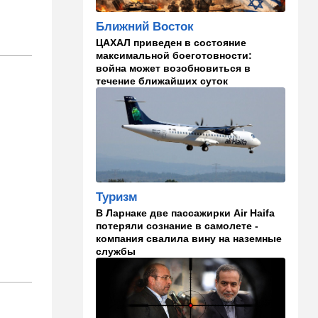
19:30
Транспорт
Ближний Восток
Пожилой водитель и
погибшая Диана: появилась
ЦАХАЛ приведен в состояние
видеосъемка автобусного
максимальной боеготовности:
ДТП в Ашкелоне
война может возобновиться в
течение ближайших суток
18:38
Транспорт
Подарок к праздникам:
американские авиалинии
снова летят в Израиль
18:19
Мнения
В Японии пока не приняты
какие-либо новые решения
Туризм
о ядерном оружии
В Ларнаке две пассажирки Air Haifa
потеряли сознание в самолете -
18:18
Ближний Восток
компания свалила вину на наземные
службы
Вашингтон нажал на паузу:
США настойчиво попросили
Израиль сбавить обороты в
Ливане