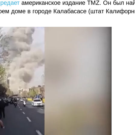
ередает
американское издание TMZ. Он был на
оем доме в городе Калабасасе (штат Калифорн