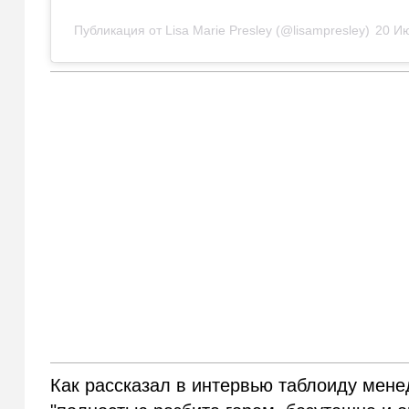
Публикация от Lisa Marie Presley (@lisampresley)
20 Ию
Как рассказал в интервью таблоиду мен