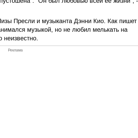
опустошена". "Он был любовью всей ее жизни",
изы Пресли и музыканта Дэнни Кио. Как пишет
занимался музыкой, но не любил мелькать на
о неизвестно.
Реклама