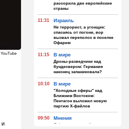
рассорила две европейские
страны
11:31
Израиль
Не террорист, а угонщик:
спасаясь от погони, вор
вызвал переполох в поселке
Офарим
 YouTube
11:15
В мире
Дроны-разведчики над
бундесвером: Германия
наконец запаниковала?
10:10
В мире
"Холодные сферы" над
Ближним Востоком:
Пентагон выложил новую
партию Х-файлов
09:50
Мнения
 и
Я формирую свой