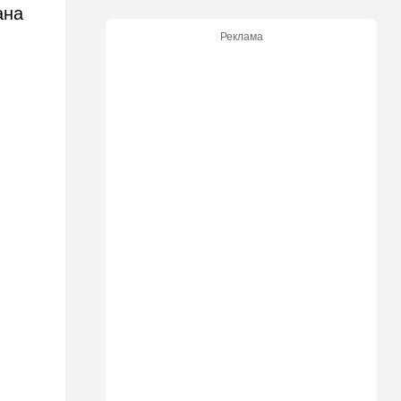
ана
08:20
В мире
Реклама
Подросток открыл огонь в
школе под Бангкоком:
погибли семь человек
07:55
Израиль
Израиль разрабатывает
собственный малозаметный
боевой беспилотник нового
поколения
07:50
Ближний Восток
Стоп Израилю, стоп
Америке: в Иране готовят
законопроект по Ормузу
07:20
Технологии
Прощай, Nvidia? Маск
запускает гигантскую
фабрику компьютерного
"железа"