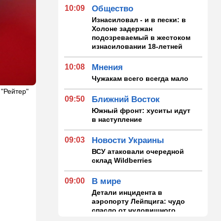
10:09
Общество
Изнасиловал - и в пески: в
Холоне задержан
подозреваемый в жестоком
изнасиловании 18-летней
10:08
Мнения
Чужакам всего всегда мало
 "Рейтер"
09:50
Ближний Восток
Южный фронт: хуситы идут
в наступление
09:03
Новости Украины
ВСУ атаковали очередной
склад Wildberries
09:00
В мире
Детали инцидента в
аэропорту Лейпцига: чудо
спасло от чудовищного
взрыва