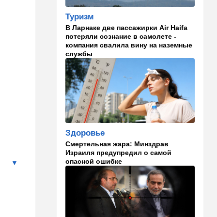
Открытое письмо министру
национальной безопасности
Туризм
Итамару Бен-Гвиру
В Ларнаке две пассажирки Air Haifa
потеряли сознание в самолете -
18:00
Транспорт
компания свалила вину на наземные
Реформа общественного
службы
транспорта в Израиле: что
изменится для пассажиров
автобусов и поездов
17:48
Здоровье
Впервые в этом году:
пенсионер скончался из-за
укуса комара
Здоровье
Смертельная жара: Минздрав
17:14
Израиль
Израиля предупредил о самой
Снимали порт в Эйлате и
опасной ошибке
гору Герцль: так Тамерлан и
Алина продались иранской
разведке
16:48
Израиль
Злобный охранник: