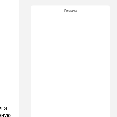
13:22
Стиль жизни
Что действительно помогает
Реклама
пережить израильскую
жару, а что является мифом.
Разбираемся
12:52
Израиль
США суют Израилю палки в
колеса после гибели
военных в Ливане
12:46
Спорт
Иранский режим получил
удар по самолюбию -
публично, от женщин, из
Австралии
11:49
Общество
11 лет в бегах: в Бен-
Гурионе арестован педофил,
орудовавший в Хайфе,
л я
Крайот и Кирьят-Шмоне
нную