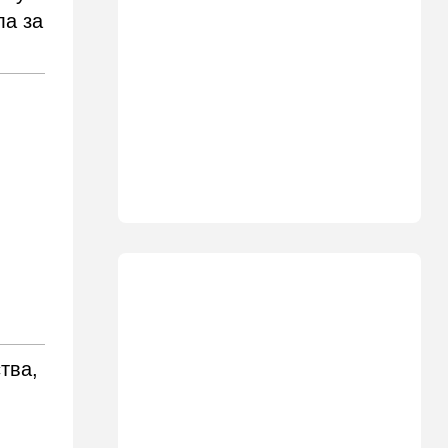
11:35
Израиль
ла за
США и Израиль могут
перейти к беспрецедентному
оборонному партнерству
11:03
Общество
Найдено сильно
разложившееся тело:
поиски 23-летнего парня
приняли трагический оборот
10:32
Деньги
Где самые дешевые
продукты онлайн
09:57
Технологии
Важнейший совет
экспертов: это может спасти
тва,
вас и вашу семью от
стремительно
распространяющейся
угрозы