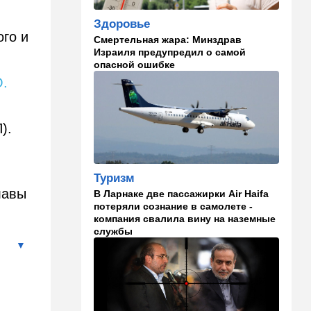
обогащении
Здоровье
ого и
Смертельная жара: Минздрав
22:29
Ближний Восток
Израиля предупредил о самой
МИД Ирана: По Ормузскому
опасной ошибке
проливу почти
.
договорились, но Израиль и
США могут сорвать
соглашение
).
21:39
Мнения
Марокканские военные
копируют опыт израильских
Туризм
коллег
лавы
В Ларнаке две пассажирки Air Haifa
21:28
Выборы в Израиле
потеряли сознание в самолете -
компания свалила вину на наземные
От Нетаниягу - к Либерману:
службы
Дан Илуз присоединился к
НДИ
21:05
В мире
Грузия во тьме: столица
страны парализована