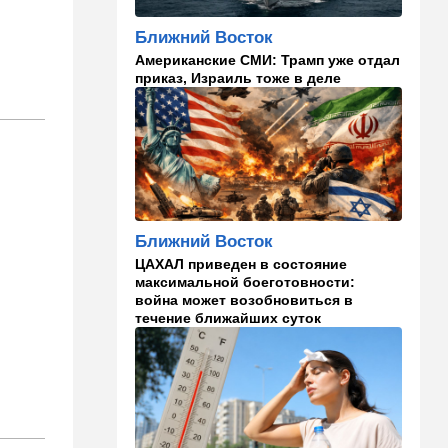
WP: один вопрос Трампа
поставил Хегсета в крайне
Ближний Восток
неудобное положение
Американские СМИ: Трамп уже отдал
приказ, Израиль тоже в деле
01:30
Точка вкуса
Средиземноморская диета
оказалась полезна не только
для сердца
01:03
Израиль
Погода в Израиле на
четверг, 6 августа: в
Ближний Восток
некоторых районах
температура понизится
ЦАХАЛ приведен в состояние
максимальной боеготовности:
война может возобновиться в
23:57
Мнения
течение ближайших суток
Война на износ
23:12
Новости Украины
Квартиры, ремонт и
Mercedes: экс-посла
Украины в США
подозревают в незаконном