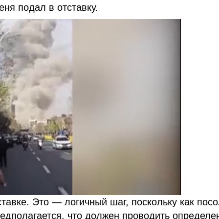
ня подал в отставку.
тавке. Это — логичный шаг, поскольку как посо
едполагается, что должен проводить определе