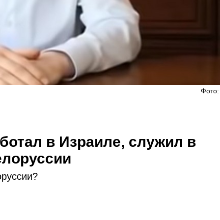
Фото:
ботал в Израиле, служил в
елоруссии
оруссии?