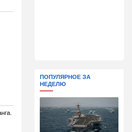
09:49
Мнения
Найдено некоторое решение
09:46
Новости Украины
605 дронов за ночь: в
Ярославле горит НПЗ,
пожары в Тверской и
Курской областях
09:15
В мире
Муравейник без самцов и
рабочих: ученые нашли
ПОПУЛЯРНОЕ ЗА
"общество одних королев"
НЕДЕЛЮ
09:02
Недвижимость
Налог на аренду в Израиле:
что обязан знать каждый
владелец квартиры
нга.
09:01
В мире
Скандальная публикация