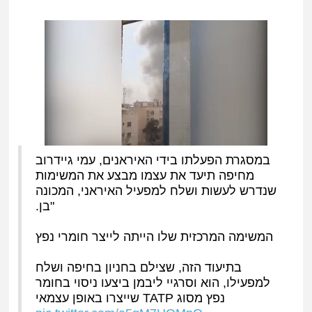
במסגרת הפעלתו בידי האיראנים, עמי גיידרוב
מחיפה תיעד את עצמו מבצע את המשימות
שנדרש לעשות ושלח למפעיל האיראני, המכונה
"בן.
המשימה המרכזית שלו הייתה לייצר חומרי נפץ
בתיעוד הזה, שצילם בחניון בחיפה ושלח
למפעילו, הוא וסרגיי ליבמן ביצעו ניסוי בחומר
נפץ מסוג TATP שייצרו באופן עצמאי