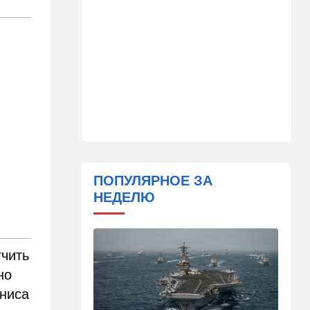
Детали инцидента в
аэропорту Лейпцига: чудо
спасло от чудовищного
взрыва
08:20
В мире
Подросток открыл огонь в
школе под Бангкоком:
погибли семь человек
07:55
Израиль
Израиль разрабатывает
собственный малозаметный
ПОПУЛЯРНОЕ ЗА
боевой беспилотник нового
НЕДЕЛЮ
поколения
07:50
Ближний Восток
Стоп Израилю, стоп
Америке: в Иране готовят
гчить
законопроект по Ормузу
но
ениса
07:20
Технологии