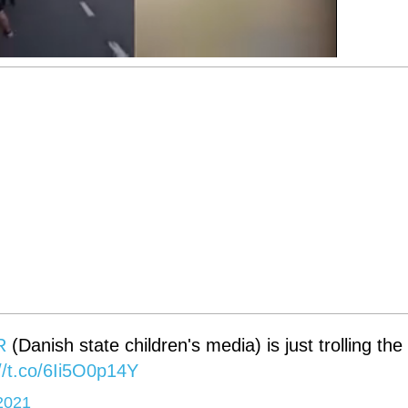
R
(Danish state children's media) is just trolling the
//t.co/6Ii5O0p14Y
2021