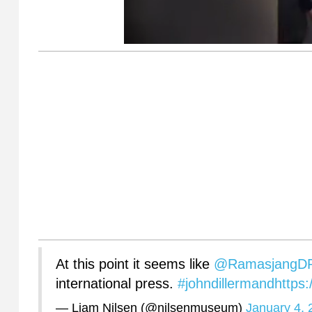
At this point it seems like
@RamasjangD
international press.
#johndillermand
https:
— Liam Nilsen (@nilsenmuseum)
January 4, 