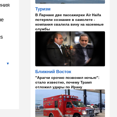
в "Мосаде"
ения
Туризм
00:07
Израиль
В Ларнаке две пассажирки Air Haifa
ые
потеряли сознание в самолете -
Стало известно, кому
компания свалила вину на наземные
принадлежит тело,
службы
найденное в районе Петах-
Тиквы
ps
23:42
Общество
Помогите найти: пропала
Эльмира из Рамат-Гана
23:35
Мнения
Ближний Восток
Безо всяких табу
"Арагчи срочно позвонил ночью":
стало известно, почему Трамп
22:20
Израиль
отложил удары по Ирану
Проживающий в России
израильтянин прямо с
самолета угодил в ШАБАК
21:48
Израиль
"Сумасшедшие рулят