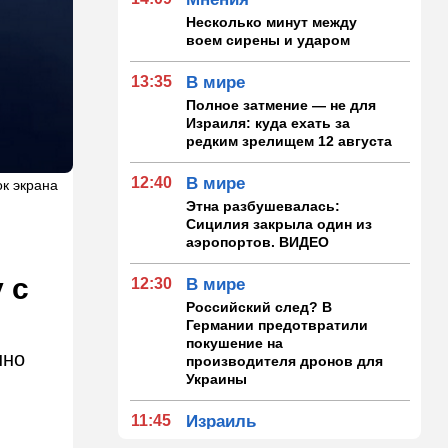
Несколько минут между
воем сирены и ударом
13:35
В мире
Полное затмение — не для
Израиля: куда ехать за
редким зрелищем 12 августа
12:40
В мире
к экрана
Этна разбушевалась:
Сицилия закрыла один из
аэропортов. ВИДЕО
 с
12:30
В мире
Российский след? В
Германии предотвратили
покушение на
нно
производителя дронов для
Украины
11:45
Израиль
Террорист "Нухбы",