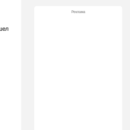
участвовавший в резне 7
октября, работал в Газе
Реклама
водителем грузовика
гумпомощи
шел
11:43
В мире
К программе "спасем
Россию" от топливного
кризиса присоединилась
еще одна страна
10:40
Израиль
В Эйлатский залив приплыл
необычный гость. ВИДЕО
10:36
Израиль
Три пожара за минуты в
Рамат-Гане: подозрение на
поджог
10:23
В мире
Разрази меня гром: