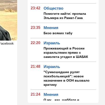
23:42
Общество
Помогите найти: пропала
Эльмира из Рамат-Гана
23:35
Мнения
Безо всяких табу
22:20
Израиль
Facebook
Проживающий в России
израильтянин прямо с
самолета угодил в ШАБАК
21:48
Израиль
"Сумасшедшие рулят
психбольницей": новое
назначение в ООН вызвало
критику
21:24
Мнения
О му…ках, шаббате и
конституции…