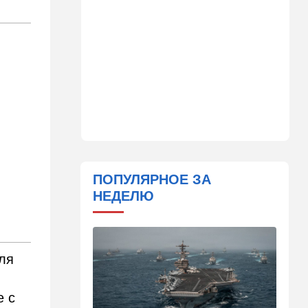
16:32
В мире
Мэра Нью-Йорка освистали
на мероприятии полиции:
Мамдани пулей вылетел со
сцены
15:30
Общество
Неожиданный поворот в
деле пропавшего парня из
Димоны: его друзья стали
подозреваемыми
ПОПУЛЯРНОЕ ЗА
15:13
В мире
НЕДЕЛЮ
Генерал с говорящим
именем предположительно
погиб при взрыве в
ресторане в Москве
ля
15:00
Культура
Звездное лето и водные
драконы в Израиле: куда
е с
сходить с детьми на