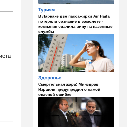
13:58
Здоровье
Туризм
Какие продукты помогают
В Ларнаке две пассажирки Air Haifa
легче переносить стресс:
потеряли сознание в самолете -
что выяснили ученые
компания свалила вину на наземные
службы
13:47
Ближний Восток
Турция все ближе подходит
к опасной черте в
отношениях с Израилем:
иста
провокационное заявление
13:45
В мире
Помидоры научились
Здоровье
предупреждать соседей об
Смертельная жара: Минздрав
опасном вирусе
Израиля предупредил о самой
опасной ошибке
13:22
Стиль жизни
Что действительно помогает
пережить израильскую
жару, а что является мифом.
Разбираемся