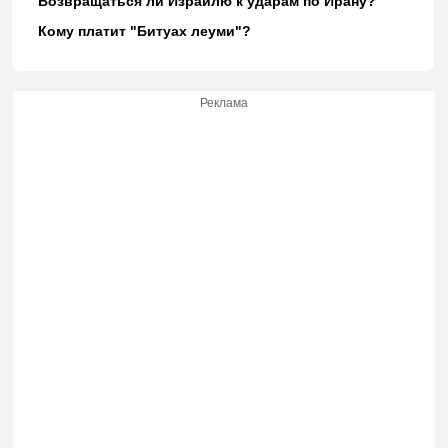
Возвращаться ли Израилю к ударам по Ирану?
Кому платит "Битуах леуми"?
Реклама