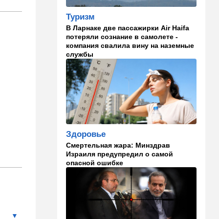
"Голосовать не за кого":
Туризм
Эрдан и Эдельштейн
В Ларнаке две пассажирки Air Haifa
создали новую партию
потеряли сознание в самолете -
компания свалила вину на наземные
18:42
В мире
службы
Дело пошло: в Газе строят
базу для африканских
солдат, две дружественных
Израилю страны готовы
отправить контингент
18:27
Мнения
Открытое письмо министру
Здоровье
национальной безопасности
Итамару Бен-Гвиру
Смертельная жара: Минздрав
Израиля предупредил о самой
опасной ошибке
18:00
Транспорт
Реформа общественного
транспорта в Израиле: что
изменится для пассажиров
автобусов и поездов