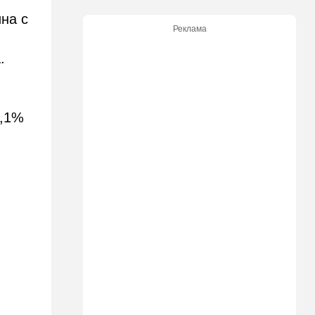
09:50
Ближний Восток
на с
Южный фронт: хуситы идут
Реклама
в наступление
.
09:03
Новости Украины
ВСУ атаковали очередной
склад Wildberries
2,1%
09:00
В мире
Детали инцидента в
аэропорту Лейпцига: чудо
спасло от чудовищного
взрыва
08:20
В мире
Подросток открыл огонь в
школе под Бангкоком:
погибли семь человек
07:55
Израиль
Израиль разрабатывает
собственный малозаметный