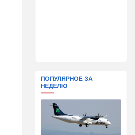
19:36
Здоровье
Исследование ООН:
детского голода в Газе нет и
не было
18:52
Израиль
Пожары: под Ашдодом
горит автобус, в Петах-
Тикве – много пластмассы
18:18
Ближний Восток
Перед лицом общего врага:
стали всплывать истинные
ПОПУЛЯРНОЕ ЗА
цели создания "исламского
НЕДЕЛЮ
НАТО"
18:15
Мнения
Три счастливые восьмерки
17:44
Ближний Восток
Иранцы бьют по арабским
танкерам и шантажируют