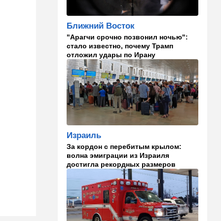
15:30
Общество
Ближний Восток
"Веселый молочник"
"Арагчи срочно позвонил ночью":
больше не смеется:
стало известно, почему Трамп
американский фермер-мем в
отложил удары по Ирану
шоке
14:35
Израиль
И снова труп - возле
Реховота нашли тело
мужчины
14:15
В мире
Израиль
Новый удар по Японии: за
За кордон с перебитым крылом:
землетрясением юг страны
волна эмиграции из Израиля
накрыл "Дельфин"
достигла рекордных размеров
14:15
Мнения
Мы проиграли, но в
хорошей компании…
14:08
В мире