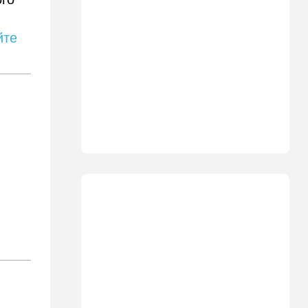
требования
йте
21:40
Мнения
Совет мира начинает
военное развертывание в
Газе
21:21
Ближний Восток
Караван идет: Иран и Оман
почти договорились
20:40
В мире
"Мы вам не рады": в Греции
агрессивно встретили
круизный лайнер с
израильскими туристами
19:59
В мире
Несмотря ни на какие угрозы
Мамдани: Нетаниягу снова
собирается в Нью-Йорк