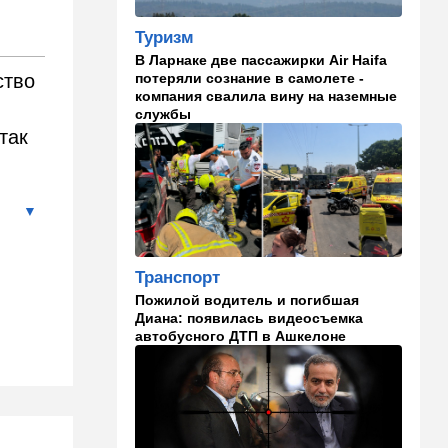
мир, выдвигая требования к
США
Туризм
В Ларнаке две пассажирки Air Haifa
17:17
В мире
потеряли сознание в самолете -
ство
Дурной пример заразителен:
компания свалила вину на наземные
Анкара тоже начала
службы
закручивать гайки
так
16:48
Деньги
Дочь Ольмерта
рассердилась на "Исракарт"
за отказ принимать платеж
для ООН
Транспорт
16:16
Ближний Восток
Пожилой водитель и погибшая
Ормуз на замке: Иран назвал
Диана: появилась видеосъемка
цену открытия пролива
автобусного ДТП в Ашкелоне
15:39
В мире
Деменция и Паркинсон - что
еще приписывают
российские политтехнологи
французским политикам