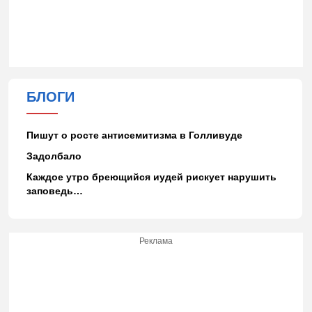
БЛОГИ
Пишут о росте антисемитизма в Голливуде
Задолбало
Каждое утро бреющийся иудей рискует нарушить
заповедь…
Реклама