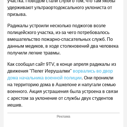
участка. Поводом стали слухи о том, что там якобы
удерживают ультраортодоксального уклониста от
призыва.
Радикалы устроили несколько поджогов возле
полицейского участка, из-за чего потребовалось
вмешательство пожарно-спасательных служб. По
данным медиков, в ходе столкновений два человека
получили легкие травмы.
Как сообщал сайт 9TV, в конце апреля радикалы из
движения "Пелег Иерушалми"
ворвались во двор
дома начальника военной полиции
. Они проникли
на территорию дома в Ашкелоне и напугали семью
военного. Акция устрашения была устроена в связи
с арестом за уклонение от службы двух студентов
иешив.
Реклама