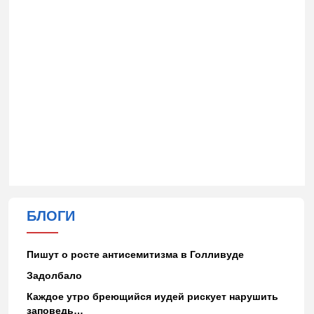
БЛОГИ
Пишут о росте антисемитизма в Голливуде
Задолбало
Каждое утро бреющийся иудей рискует нарушить
заповедь…