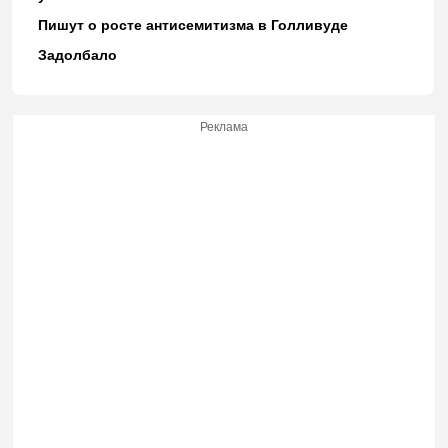
Пишут о росте антисемитизма в Голливуде
Задолбало
Реклама