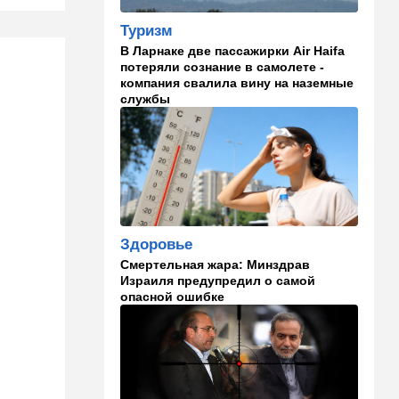
Иранский режим получил
Туризм
удар по самолюбию -
публично, от женщин, из
В Ларнаке две пассажирки Air Haifa
Австралии
потеряли сознание в самолете -
компания свалила вину на наземные
службы
11:49
Общество
11 лет в бегах: в Бен-
Гурионе арестован педофил,
орудовавший в Хайфе,
Крайот и Кирьят-Шмоне
11:35
Израиль
США и Израиль могут
Здоровье
перейти к беспрецедентному
оборонному партнерству
Смертельная жара: Минздрав
Израиля предупредил о самой
11:03
Общество
опасной ошибке
Найдено сильно
разложившееся тело:
поиски 23-летнего парня
приняли трагический оборот