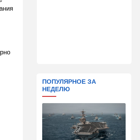
вания
14:41
Ближний Восток
Россия и Китай усиливают
поддержку Ирана: война с
США меняет баланс сил
14:18
Мнения
"Это ваше туда-сюда
ярно
страшно раздражает"
14:06
Транспорт
Что изменилось в аэропорту
Бен-Гурион после войны:
ПОПУЛЯРНОЕ ЗА
новые правила,
НЕДЕЛЮ
безопасность и советы
пассажирам
13:58
Здоровье
Какие продукты помогают
легче переносить стресс:
что выяснили ученые