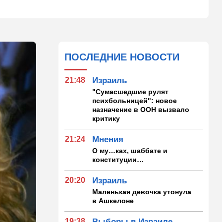
ПОСЛЕДНИЕ НОВОСТИ
21:48
Израиль
"Сумасшедшие рулят
психбольницей": новое
назначение в ООН вызвало
критику
21:24
Мнения
О му…ках, шаббате и
конституции…
20:20
Израиль
Маленькая девочка утонула
в Ашкелоне
19:38
Выборы в Израиле