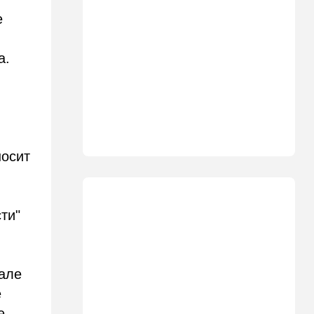
15:30
Общество
е
Неожиданный поворот в
деле пропавшего парня из
Димоны: его друзья стали
а.
подозреваемыми
15:13
В мире
Генерал с говорящим
именем предположительно
погиб при взрыве в
ресторане в Москве
носит
15:00
Культура
Звездное лето и водные
драконы в Израиле: куда
ти"
сходить с детьми на
каникулах
14:49
Стиль жизни
але
Спор, которому нет конца:
е
кто умнее - кошки или
собаки? Ученые дали ответ
е