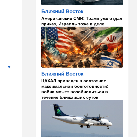
13:47
Ближний Восток
Турция все ближе подходит
Ближний Восток
к опасной черте в
Американские СМИ: Трамп уже отдал
отношениях с Израилем:
приказ, Израиль тоже в деле
провокационное заявление
13:45
В мире
Помидоры научились
предупреждать соседей об
опасном вирусе
13:22
Стиль жизни
Ближний Восток
Что действительно помогает
пережить израильскую
ЦАХАЛ приведен в состояние
жару, а что является мифом.
максимальной боеготовности:
Разбираемся
война может возобновиться в
течение ближайших суток
12:52
Израиль
США суют Израилю палки в
колеса после гибели
военных в Ливане
12:46
Спорт