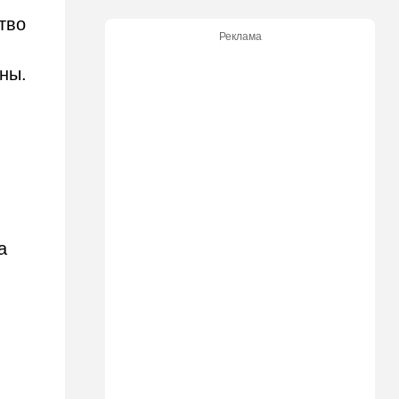
17:48
Здоровье
тво
Впервые в этом году:
Реклама
пенсионер скончался из-за
укуса комара
ны.
17:14
Израиль
Снимали порт в Эйлате и
гору Герцль: так Тамерлан и
Алина продались иранской
разведке
16:48
Израиль
Злобный охранник:
арестован араб, лупивший
а
железом футбольных
болельщиков
16:32
В мире
Мэра Нью-Йорка освистали
на мероприятии полиции:
Мамдани пулей вылетел со
сцены