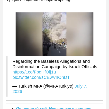
Regarding the Baseless Allegations and
Disinformation Campaign by Israeli Officials
https://t.co/FpdHfOlj1u
pic.twitter.com/zCEwVnOhDT
— Turkish MFA (@MFATurkiye)
July 7,
2026
Ответный ход: Нетаниягу начинает