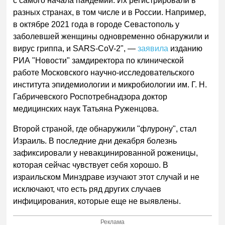
с самого начала пандемии. Их регистрировали в
разных странах, в том числе и в России. Например,
в октябре 2021 года в городе Севастополь у
заболевшей женщины одновременно обнаружили и
вирус гриппа, и SARS-CoV-2", —
заявила
изданию
РИА "Новости" замдиректора по клинической
работе Московского научно-исследовательского
института эпидемиологии и микробиологии им. Г. Н.
Габричевского Роспотребнадзора доктор
медицинских наук Татьяна Руженцова.
Второй страной, где обнаружили "флурону", стал
Израиль. В последние дни декабря болезнь
зафиксировали у невакцинированной роженицы,
которая сейчас чувствует себя хорошо. В
израильском Минздраве изучают этот случай и не
исключают, что есть ряд других случаев
инфицирования, которые еще не выявлены.
Реклама