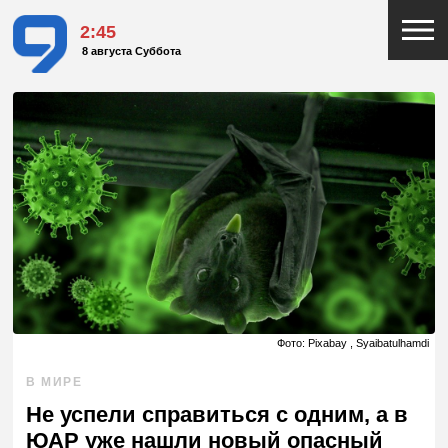
2:45
8 августа Суббота
Фото: Pixabay , Syaibatulhamdi
В МИРЕ
Не успели справиться с одним, а в
ЮАР уже нашли новый опасный