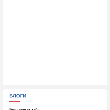
БЛОГИ
Безо всяких табу