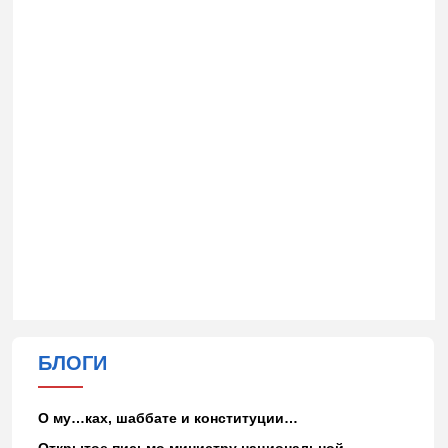
БЛОГИ
О му…ках, шаббате и конституции…