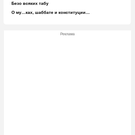
Безо всяких табу
О му…ках, шаббате и конституции…
Реклама