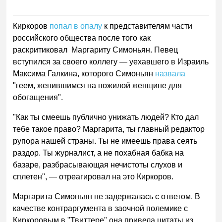
Киркоров
попал в опалу
к представителям части
российского общества после того как
раскритиковал Маргариту Симоньян. Певец
вступился за своего коллегу — уехавшего в Израиль
Максима Галкина, которого Симоньян
назвала
"геем, женившимся на пожилой женщине для
обогащения".
"Как ты смеешь публично унижать людей? Кто дал
тебе такое право? Маргарита, ты главный редактор
рупора нашей страны. Ты не имеешь права сеять
раздор. Ты журналист, а не похабная бабка на
базаре, разбрасывающая нечистоты слухов и
сплетен", — отреагировал на это Киркоров.
Маргарита Симоньян не задержалась с ответом. В
качестве контраргумента в заочной полемике с
Киркоровым в "Твиттере" она привела цитаты из