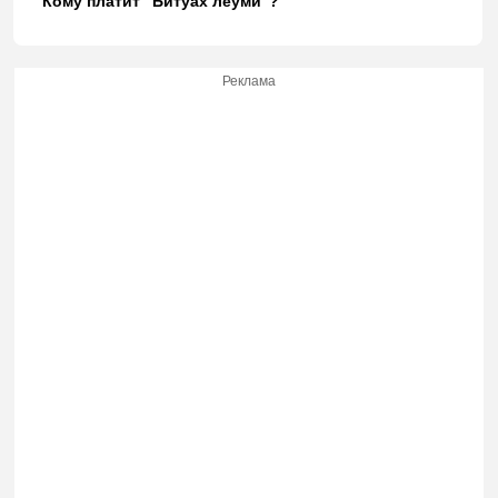
Кому платит "Битуах леуми"?
Реклама