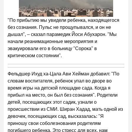
"По прибытию мы увидели ребенка, находящегося
без сознания. Пульс не прощупывался, и он не
дышал", – сказал парамедик Йоси Абухарон. "Мы
начали реанимационные мероприятия и
эвакуировали его в больницу "Сорока" в
критическом состоянии".
Фельдшер Ихуд ха-Цала Ави Хейман добавил: "По
словам воспитателя, ребенок упал во дворе во
время игры на детской площадке сада. Когда я
прибыл на место, он был без сознания". Родители
детей, посещающих этот садик, узнали о
происшествии из СМИ. Ширан Хадад, мать одной из
девочек, посещающих сад, высказалась: "Я
приношу свои соболезнования родителям
погибшего ребенка. Это стресс для всех, нам