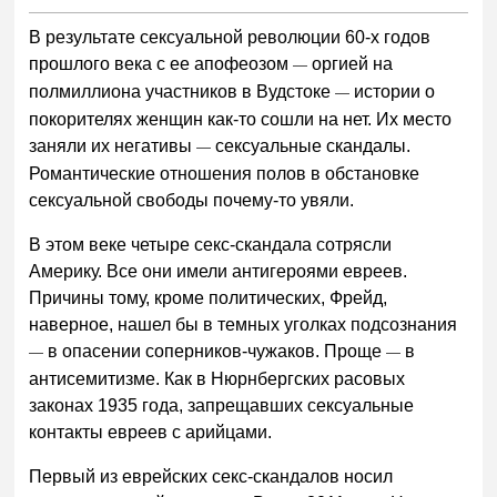
В результате сексуальной революции 60-х годов
прошлого века с ее апофеозом
оргией на
—
полмиллиона участников в Вудстоке
истории о
—
покорителях женщин как-то сошли на нет. Их место
заняли их негативы
сексуальные скандалы.
—
Романтические отношения полов в обстановке
сексуальной свободы почему-то увяли.
В этом веке четыре секс-скандала сотрясли
Америку. Все они имели антигероями евреев.
Причины тому, кроме политических, Фрейд,
наверное, нашел бы в темных уголках подсознания
в опасении соперников-чужаков. Проще
в
—
—
антисемитизме. Как в Нюрнбергских расовых
законах 1935 года, запрещавших сексуальные
контакты евреев с арийцами.
Первый из еврейских секс-скандалов носил