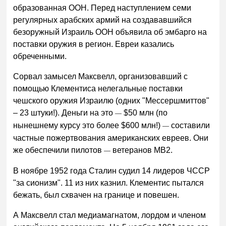
образованная ООН. Перед наступлением семи
регулярных арабских армий на создававшийся
безоружный Израиль ООН объявила об эмбарго на
поставки оружия в регион. Евреи казались
обреченными.
Сорвал замысел Максвелл, организовавший с
помощью Клементиса нелегальные поставки
чешского оружия Израилю (одних "Мессершмиттов"
– 23 штуки!). Деньги на это
$50 млн (по
—
нынешнему курсу это более $600 млн!)
составили
—
частные пожертвования американских евреев. Они
же обеспечили пилотов
ветеранов МВ2.
—
В ноябре 1952 года Сталин судил 14 лидеров ЧССР
"за сионизм". 11 из них казнил. Клементис пытался
бежать, был схвачен на границе и повешен.
А Максвелл стал медиамагнатом, лордом и членом