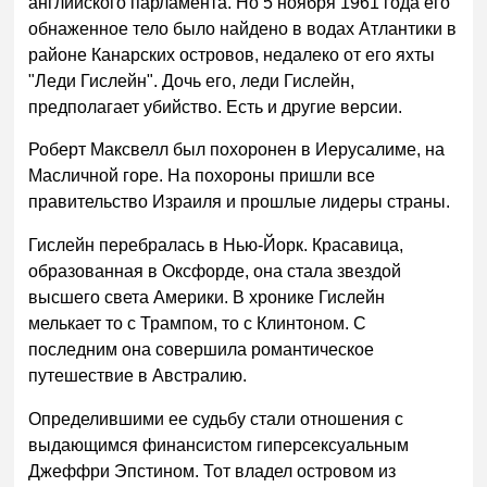
английского парламента. Но 5 ноября 1961 года его
обнаженное тело было найдено в водах Атлантики в
районе Канарских островов, недалеко от его яхты
"Леди Гислейн". Дочь его, леди Гислейн,
предполагает убийство. Есть и другие версии.
Роберт Максвелл был похоронен в Иерусалиме, на
Масличной горе. На похороны пришли все
правительство Израиля и прошлые лидеры страны.
Гислейн перебралась в Нью-Йорк. Красавица,
образованная в Оксфорде, она стала звездой
высшего света Америки. В хронике Гислейн
мелькает то с Трампом, то с Клинтоном. С
последним она совершила романтическое
путешествие в Австралию.
Определившими ее судьбу стали отношения с
выдающимся финансистом гиперсексуальным
Джеффри Эпстином. Тот владел островом из