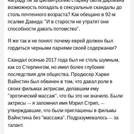
награду ли за филантропию старику была дарована
возможность попадать в сексуальные скандалы до
столь почтенного возраста? Как обещано в 92-м
псалме Давида: "И в старости не утратят они
способности давать потомство".
Я же так и не понял: почему еврей должен был
гордиться черными парнями своей содержанки?
Скандал осенью 2017 года был не столь шумным,
как со Стерлингом, но имел более глубокие
последствия для общества. Продюсер Харви
Вайнстин был обвинен в том, что давал роли в
своих фильмах актрисам, делавшим ему
"эротический массаж", что бы это ни значило. Были
актрисы
я запомнил имя Мэрил Стрип,
—
—
утверждавшие, что были приглашены в фильмы
Вайнстина без "массажа". Подразумевалось
за
—
талант.