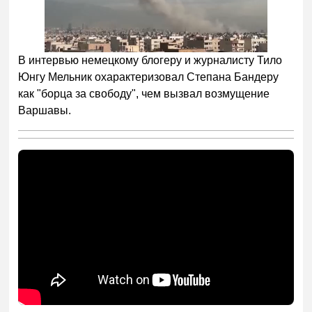
В интервью немецкому блогеру и журналисту Тило
Юнгу Мельник охарактеризовал Степана Бандеру
как "борца за свободу", чем вызвал возмущение
Варшавы.