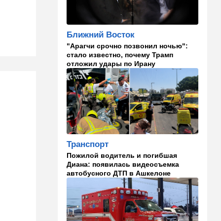
угрозой
20:50
Израиль
Ближний Восток
Как будто знал: известного
"Арагчи срочно позвонил ночью":
израильского певца и поэта
стало известно, почему Трамп
раздавил собственный
отложил удары по Ирану
автомобиль
20:37
Публицистика
Цена "эффективности":
почему новые правила ПДД
бьют по правам водителей
19:30
Транспорт
Транспорт
Пожилой водитель и
погибшая Диана: появилась
Пожилой водитель и погибшая
видеосъемка автобусного
Диана: появилась видеосъемка
ДТП в Ашкелоне
автобусного ДТП в Ашкелоне
18:38
Транспорт
Подарок к праздникам:
американские авиалинии