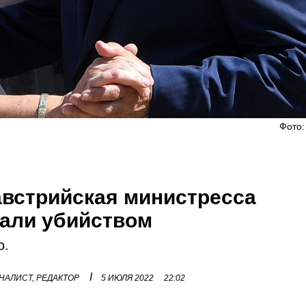
Фото:
встрийская министресса
жали убийством
ю.
I
НАЛИСТ, РЕДАКТОР
5 ИЮЛЯ 2022
22:02