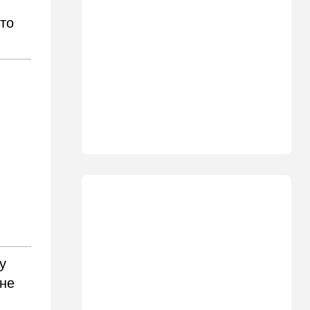
11:15
В мире
Дроны-разведчики над
что
бундесвером: Германия
наконец запаниковала?
10:10
В мире
"Холодные сферы" над
Ближним Востоком:
Пентагон выложил новую
партию Х-файлов
09:50
Мнения
Я формирую свой
собственный нарратив
09:42
Новости Украины
РФ нанесла удар
баллистикой по Киеву и
дронами по области — есть
у
погибшие
уне
08:45
Ближний Восток
Дружить против Израиля: