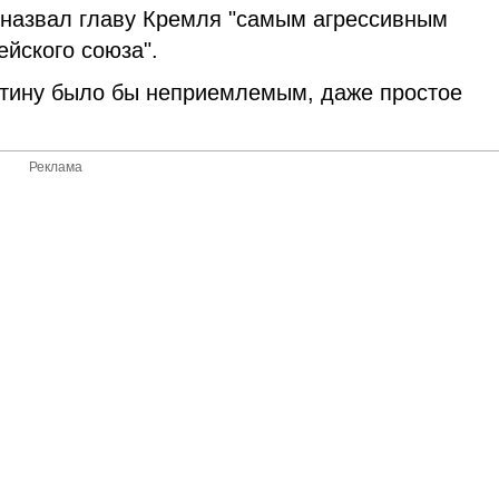
н назвал главу Кремля "самым агрессивным
йского союза".
утину было бы неприемлемым, даже простое
Реклама