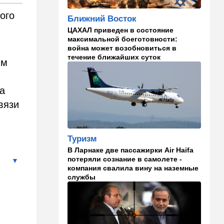
И грянул Грэм: Сенат США
ого
Ближний Восток
одобрил ужесточение
санкций против России и
ЦАХАЛ приведен в состояние
Ирана
максимальной боеготовности:
война может возобновиться в
22:33
Транспорт
течение ближайших суток
ым
Почему Израиль до сих пор
не решил проблему пробок,
несмотря на вложенные
а
миллиарды
вязи
21:56
Ближний Восток
Вывести войска: ливанцы
уповают на будущие
Туризм
израильские выборы
В Ларнаке две пассажирки Air Haifa
потеряли сознание в самолете -
21:45
Мнения
компания свалила вину на наземные
службы
И еще про Иран…
21:21
Общество
Главное забыл: летевший в
Израиль рейс оказался под