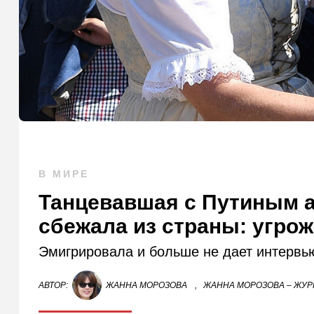
В МИРЕ
Танцевавшая с Путиным а
сбежала из страны: угро
Эмигрировала и больше не дает интервь
АВТОР:
ЖАННА МОРОЗОВА
,
ЖАННА МОРОЗОВА – ЖУР