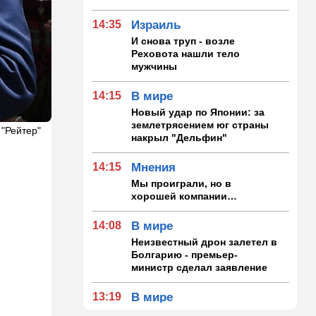
14:35
Израиль
И снова труп - возле
Реховота нашли тело
мужчины
14:15
В мире
Новый удар по Японии: за
землетрясением юг страны
 "Рейтер"
накрыл "Дельфин"
14:15
Мнения
Мы проиграли, но в
хорошей компании…
14:08
В мире
Неизвестный дрон залетел в
Болгарию - премьер-
министр сделал заявление
13:19
В мире
Школьник пришел на