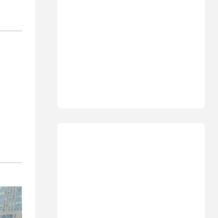
хорошей компании…
14:08
В мире
Неизвестный дрон залетел в
Болгарию - премьер-
министр сделал заявление
13:19
В мире
Школьник пришел на
экскурсию в концлагерь в
футболке с принтом
террористки — посетители
вызвали полицию
13:05
Ближний Восток
ООН обеспокоена:
ближневосточная страна на
пороге гражданской войны
12:20
В мире
Шенген трещит по швам:
Сеута окончательно
рассорила две европейские