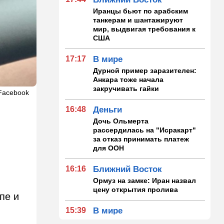
Иранцы бьют по арабским
танкерам и шантажируют
мир, выдвигая требования к
США
17:17
В мире
Дурной пример заразителен:
Анкара тоже начала
закручивать гайки
Facebook
16:48
Деньги
Дочь Ольмерта
рассердилась на "Исракарт"
за отказ принимать платеж
для ООН
16:16
Ближний Восток
Ормуз на замке: Иран назвал
цену открытия пролива
пе и
15:39
В мире
Деменция и Паркинсон - что