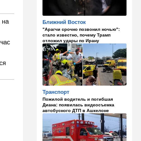
Страсть к творчеству
23:20
В мире
 на
Ближний Восток
"Нью-Йорк таймс"
"Арагчи срочно позвонил ночью":
опубликовал новый поклеп
стало известно, почему Трамп
на Израиль, рассердив
отложил удары по Ирану
генконсула
йчас
22:52
В мире
И грянул Грэм: Сенат США
ся
одобрил ужесточение
санкций против России и
Ирана
22:33
Транспорт
Транспорт
Почему Израиль до сих пор
Пожилой водитель и погибшая
не решил проблему пробок,
Диана: появилась видеосъемка
несмотря на вложенные
автобусного ДТП в Ашкелоне
миллиарды
21:56
Ближний Восток
Вывести войска: ливанцы