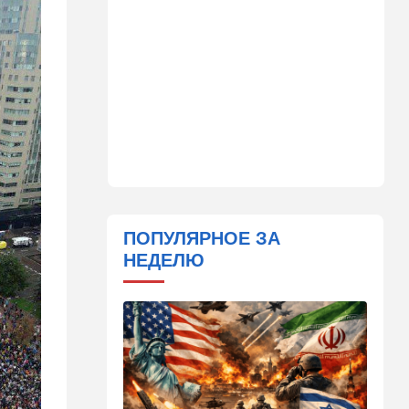
страны
11:31
Израиль
Не террорист, а угонщик:
спасаясь от погони, вор
вызвал переполох в поселке
Офарим
11:15
В мире
Дроны-разведчики над
бундесвером: Германия
наконец запаниковала?
ПОПУЛЯРНОЕ ЗА
10:10
В мире
НЕДЕЛЮ
"Холодные сферы" над
Ближним Востоком:
Пентагон выложил новую
партию Х-файлов
09:50
Мнения
Я формирую свой
собственный нарратив