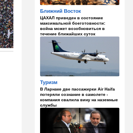
09:42
Новости Украины
Ближний Восток
РФ нанесла удар
ЦАХАЛ приведен в состояние
баллистикой по Киеву и
максимальной боеготовности:
дронами по области — есть
война может возобновиться в
погибшие
течение ближайших суток
08:45
Ближний Восток
Дружить против Израиля:
Иран просится в мекканский
союз
08:18
В мире
CNN: генерал Кейн ищет
Туризм
способ выйти из войны с
В Ларнаке две пассажирки Air Haifa
Ираном
потеряли сознание в самолете -
компания свалила вину на наземные
00:32
Израиль
службы
Погода в Израиле на
субботу, 8 августа
23:57
Мнения