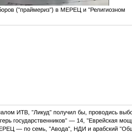
оров ("праймериз") в МЕРЕЦ и "Религиозном
налом ИТВ, "Ликуд" получил бы, проводись выб
агерь государственников" — 14, "Еврейская мощ
ЕРЕЦ — по семь, "Авода", НДИ и арабский "Об