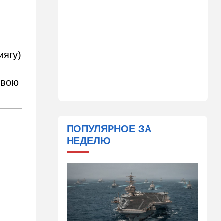
Детали инцидента в
аэропорту Лейпцига: чудо
спасло от чудовищного
взрыва
08:20
В мире
иягу)
Подросток открыл огонь в
,
школе под Бангкоком:
погибли семь человек
свою
07:55
Израиль
Израиль разрабатывает
собственный малозаметный
ПОПУЛЯРНОЕ ЗА
боевой беспилотник нового
НЕДЕЛЮ
поколения
07:50
Ближний Восток
Стоп Израилю, стоп
Америке: в Иране готовят
законопроект по Ормузу
07:20
Технологии