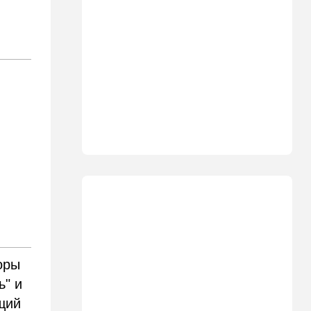
участника СВО поразила
молния в момент, когда он
убегал от медведя
10:09
Общество
Изнасиловал - и в пески: в
Холоне задержан
подозреваемый в жестоком
изнасиловании 18-летней
10:08
Мнения
Чужакам всего всегда мало
09:50
Ближний Восток
Южный фронт: хуситы идут
в наступление
09:03
Новости Украины
ВСУ атаковали очередной
оры
склад Wildberries
ь" и
09:00
В мире
щий