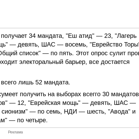
получает 34 мандата, "Еш атид" — 23, "Лагерь
ощь" — девять, ШАС — восемь, "Еврейство Торы
бщий список" — по пять. Этот опрос сулит про
оходит электоральный барьер, все достается
 всего лишь 52 мандата.
сумеет получить на выборах всегго 30 мандатов
ков" — 12, "Еврейская мощь" — девять, ШАС —
й сионизм" — по семь, НДИ — шесть, "Авода" и
ам" — по четыре.
Реклама