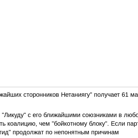
ижайших сторонников Нетаниягу" получает 61 м
, "Ликуду" с его ближайшими союзниками в люб
ь коалицию, чем "бойкотному блоку". Если пар
атид" продолжат по непонятным причинам