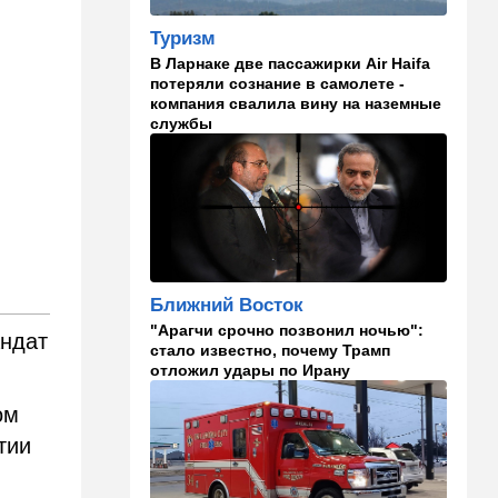
в "Мосаде"
Туризм
00:07
Израиль
В Ларнаке две пассажирки Air Haifa
потеряли сознание в самолете -
Стало известно, кому
компания свалила вину на наземные
принадлежит тело,
службы
найденное в районе Петах-
Тиквы
23:42
Общество
Помогите найти: пропала
Эльмира из Рамат-Гана
23:35
Мнения
Ближний Восток
Безо всяких табу
"Арагчи срочно позвонил ночью":
андат
стало известно, почему Трамп
22:20
Израиль
отложил удары по Ирану
Проживающий в России
израильтянин прямо с
ом
самолета угодил в ШАБАК
тии
21:48
Израиль
"Сумасшедшие рулят