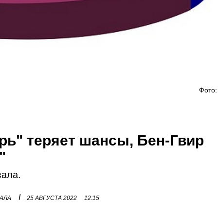
Фото:
рь" теряет шансы, Бен-Гвир
"
вала.
I
НАЛА
25 АВГУСТА 2022
12:15