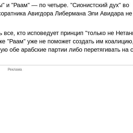
ы" и "Раам" — по четыре. "Сионистский дух" во
 соратника Авигдора Либермана Эли Авидара не
ь все, кто исповедует принцип "только не Нетан
же "Раам" уже не поможет создать им коалицию
вую обе арабские партии либо перетягивать на 
Реклама