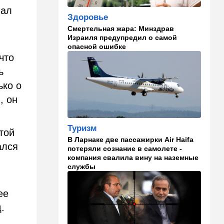
муниципалитеты
лал
Здоровье
Смертельная жара: Минздрав
16:16
Общество
Израиля предупредил о самой
Суд оправдал демонстранта,
опасной ошибке
задержанного за плакат с
что
надписью "Нетаниягу —
спонсор ХАМАСа"
ь
ько о
16:15
Ближний Восток
, он
Иран благословил нового
главаря ХАМАСа:
"Поддержим любое
Туризм
решение"
той
В Ларнаке две пассажирки Air Haifa
ался
15:54
Ближний Восток
потеряли сознание в самолете -
компания свалила вину на наземные
Расследование инцидента у
службы
деревни Тель: ошибки
армии и героизм бойцов
ее
15:36
В мире
.
Еще одно громкое
покушение в РФ: