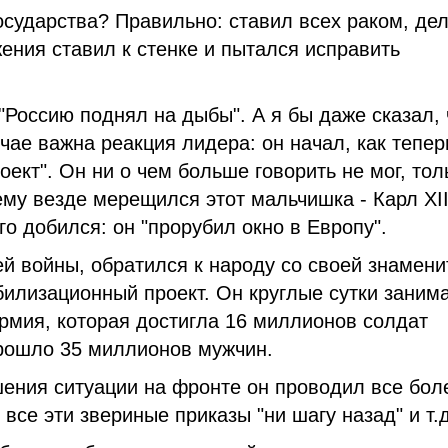
осударства? Правильно: ставил всех раком, де
ения ставил к стенке и пытался исправить
"Россию поднял на дыбы". А я бы даже сказал, 
чае важна реакция лидера: он начал, как тепер
кт". Он ни о чем больше говорить не мог, тол
ему везде мерещился этот мальчишка - Карл XII
го добился: он "прорубил окно в Европу".
й войны, обратился к народу со своей знамени
обилизационный проект. Он круглые сутки заним
армия, которая достигла 16 миллионов солдат
прошло 35 миллионов мужчин.
дшения ситуации на фронте он проводил все бол
все эти звериные приказы "ни шагу назад" и т.д