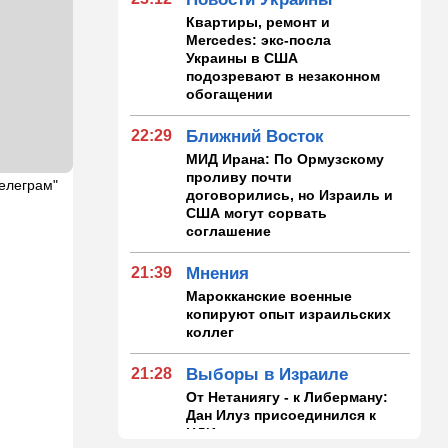
Квартиры, ремонт и
Mercedes: экс-посла
Украины в США
подозревают в незаконном
обогащении
22:29
Ближний Восток
МИД Ирана: По Ормузскому
проливу почти
Телеграм"
договорились, но Израиль и
США могут сорвать
соглашение
21:39
Мнения
Марокканские военные
копируют опыт израильских
коллег
21:28
Выборы в Израиле
От Нетаниягу - к Либерману:
Дан Илуз присоединился к
НДИ