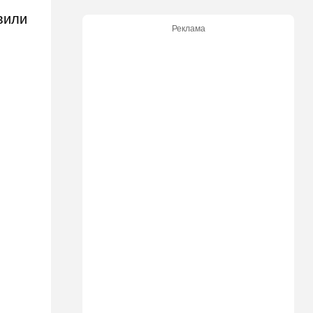
вили
21:05
В мире
Реклама
Грузия во тьме: столица
страны парализована
20:54
Израиль
Замир побывал в Газе и
сделал заявления, которые
не понравятся в Вашингтоне
20:20
В мире
В Москве после взрыва в
ресторане Balzi Rossi тайно
похоронили генерала
20:00
Израиль
Полиция открыла огонь по
палестинской машине,
которая устроила опасные
ралли возле Мицпе-Иерихо
19:25
Ближний Восток