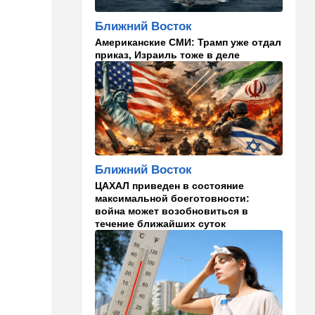
главаря ХАМАСа:
"Поддержим любое
Ближний Восток
решение"
Американские СМИ: Трамп уже отдал
приказ, Израиль тоже в деле
15:54
Ближний Восток
Расследование инцидента у
деревни Тель: ошибки
армии и героизм бойцов
15:36
В мире
Еще одно громкое
покушение в РФ:
Ближний Восток
производитель "Упырей" - в
реанимации
ЦАХАЛ приведен в состояние
максимальной боеготовности:
война может возобновиться в
15:10
Здоровье
течение ближайших суток
Кишечник - второй мозг
человека и дирижер
иммунной системы
14:45
Ближний Восток
Даже Пезешкиан психанул:
загадка Моджтабы Хаменеи