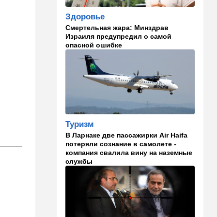
становится все страннее
Здоровье
Смертельная жара: Минздрав
14:37
В мире
Израиля предупредил о самой
Теперь и Куба заговорила о
опасной ошибке
геноциде, но Израиль в
данном случае ни при чем
14:18
Мнения
Почему этот поступок
смелый?
14:15
Здоровье
Туризм
Альцгеймер начинается не
В Ларнаке две пассажирки Air Haifa
там, где думали: ученые
потеряли сознание в самолете -
нашли возможный источник
компания свалила вину на наземные
болезни
службы
14:13
В мире
Палестинская
администрация проиграла
очередную судебную битву
в США