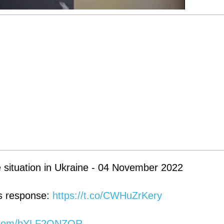
e situation in Ukraine - 04 November 2022
s response:
https://t.co/CWHuZrKery
er.com/bYLF2ONZOR