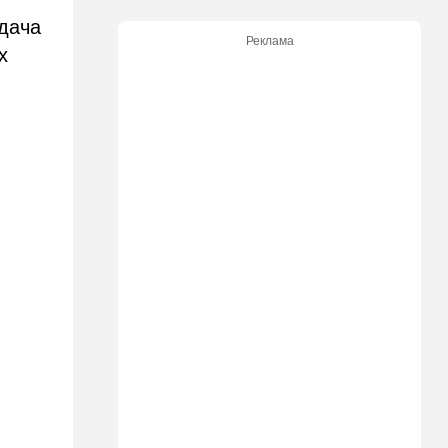
17:26
Израиль
адача
Отставить панику: в Тель-
Реклама
Авиве все спокойно
х
16:46
Ближний Восток
Человек-невидимка: в
высших эшелонах власти
Ирана поползли тревожные
слухи
16:20
Общество
Помогите найти: пропала
Мария из Димоны
15:45
Ближний Восток
В противовес Израилю и
Ирану: три мусульманские
страны объединились в
"исламский НАТО"
15:25
Общество
"Общие культурные коды":