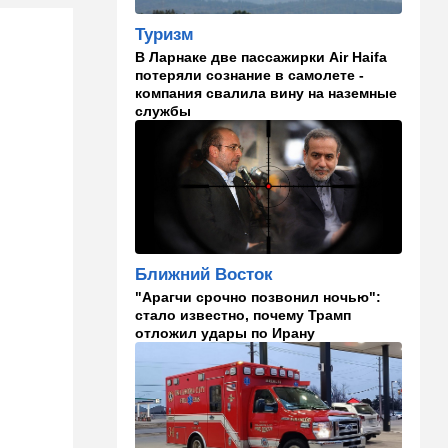
10:09
Общество
Изнасиловал - и в пески: в
Туризм
Холоне задержан
В Ларнаке две пассажирки Air Haifa
подозреваемый в жестоком
потеряли сознание в самолете -
изнасиловании 18-летней
компания свалила вину на наземные
службы
10:08
Мнения
Чужакам всего всегда мало
09:50
Ближний Восток
Южный фронт: хуситы идут
в наступление
09:03
Новости Украины
Ближний Восток
ВСУ атаковали очередной
"Арагчи срочно позвонил ночью":
склад Wildberries
стало известно, почему Трамп
отложил удары по Ирану
09:00
В мире
Детали инцидента в
аэропорту Лейпцига: чудо
спасло от чудовищного
взрыва