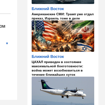
11:43
В мире
Ближний Восток
К программе "спасем
Американские СМИ: Трамп уже отдал
Россию" от топливного
приказ, Израиль тоже в деле
кризиса присоединилась
ном
еще одна страна
10:40
Израиль
В Эйлатский залив приплыл
необычный гость. ВИДЕО
10:36
Израиль
Ближний Восток
Три пожара за минуты в
ЦАХАЛ приведен в состояние
Рамат-Гане: подозрение на
максимальной боеготовности:
поджог
война может возобновиться в
течение ближайших суток
10:23
В мире
Разрази меня гром:
участника СВО поразила
молния в момент, когда он
убегал от медведя