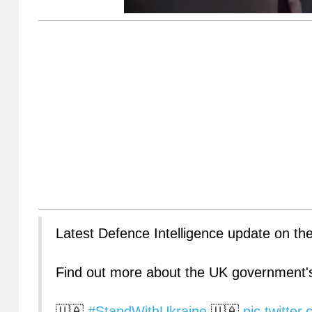
Latest Defence Intelligence update on th
Find out more about the UK government'
🇺🇦
#StandWithUkraine
🇺🇦
pic.twitt