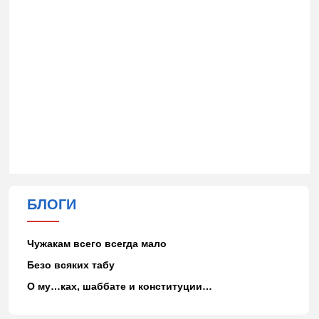
БЛОГИ
Чужакам всего всегда мало
Безо всяких табу
О му…ках, шаббате и конституции…