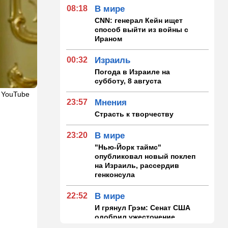
08:18
В мире
CNN: генерал Кейн ищет
способ выйти из войны с
Ираном
00:32
Израиль
Погода в Израиле на
субботу, 8 августа
 YouTube
23:57
Мнения
Страсть к творчеству
23:20
В мире
"Нью-Йорк таймс"
опубликовал новый поклеп
на Израиль, рассердив
генконсула
22:52
В мире
И грянул Грэм: Сенат США
одобрил ужесточение
санкций против России и