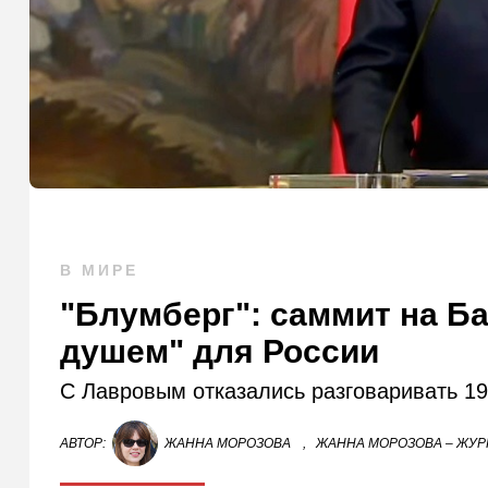
В МИРЕ
"Блумберг": саммит на Б
душем" для России
С Лавровым отказались разговаривать 19
АВТОР:
ЖАННА МОРОЗОВА
,
ЖАННА МОРОЗОВА – ЖУР