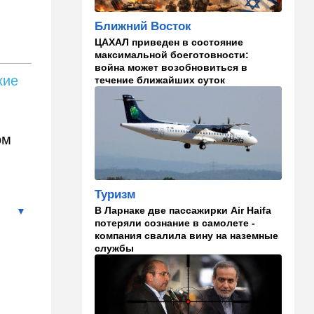
Авиве все спокойно
Ближний Восток
16:46
Ближний Восток
ЦАХАЛ приведен в состояние
Человек-невидимка: в
максимальной боеготовности:
высших эшелонах власти
война может возобновиться в
Ирана поползли тревожные
кие
течение ближайших суток
слухи
16:20
Общество
Помогите найти: пропала
ом
Мария из Димоны
15:45
Ближний Восток
В противовес Израилю и
Туризм
Ирану: три мусульманские
В Ларнаке две пассажирки Air Haifa
страны объединились в
потеряли сознание в самолете -
"исламский НАТО"
компания свалила вину на наземные
службы
15:25
Общество
"Общие культурные коды":
русские дети вместе с
палестинскими строят
"новую модель ООН"