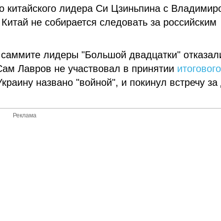
во китайского лидера Си Цзиньпина с Владимир
Китай не собирается следовать за российским
 саммите лидеры "Большой двадцатки" отказал
 Сам Лавров не участвовал в принятии
итоговог
Украину названо "войной", и покинул встречу за
Реклама