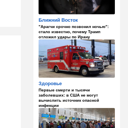
14:55
Израиль
В Израиле опасаются атак
Ближний Восток
дронов изнутри страны
"Арагчи срочно позвонил ночью":
стало известно, почему Трамп
14:55
В мире
отложил удары по Ирану
WSJ: загнанный в угол Путин
может испытать НАТО на
прочность
14:10
В мире
Заложники Сеуты: почему
марокканские подростки не
могут вернуться домой
Здоровье
Первые смерти и тысячи
14:09
Мнения
заболевших: в США не могут
Несколько минут между
вычислить источник опасной
воем сирены и ударом
инфекции
13:35
В мире
Полное затмение — не для
Израиля: куда ехать за