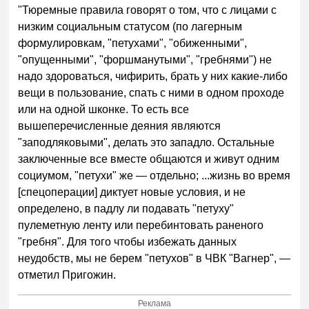
"Тюремные правила говорят о том, что с лицами с
низким социальным статусом (по лагерным
формулировкам, "петухами", "обиженными",
"опущенными", "форшманутыми", "гребнями") не
надо здороваться, чифирить, брать у них какие-либо
вещи в пользование, спать с ними в одном проходе
или на одной шконке. То есть все
вышеперечисленные деяния являются
"заподляковыми", делать это западло. Остальные
заключенные все вместе общаются и живут одним
социумом, "петухи" же — отдельно; ...жизнь во время
[спецоперации] диктует новые условия, и не
определено, в падлу ли подавать "петуху"
пулеметную ленту или перебинтовать раненого
"гребня". Для того чтобы избежать данных
неудобств, мы не берем "петухов" в ЧВК "Вагнер", —
отметил Пригожин.
Реклама