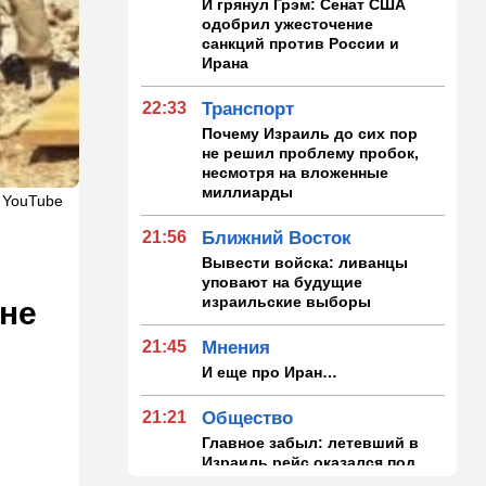
И грянул Грэм: Сенат США
одобрил ужесточение
санкций против России и
Ирана
22:33
Транспорт
Почему Израиль до сих пор
не решил проблему пробок,
несмотря на вложенные
миллиарды
 YouTube
21:56
Ближний Восток
Вывести войска: ливанцы
уповают на будущие
израильские выборы
 не
21:45
Мнения
И еще про Иран…
21:21
Общество
Главное забыл: летевший в
Израиль рейс оказался под
угрозой