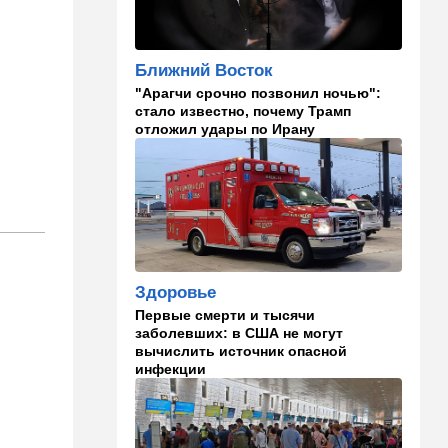
Полное затмение — не для
Израиля: куда ехать за
редким зрелищем 12 августа
Ближний Восток
"Арагчи срочно позвонил ночью":
12:40
В мире
стало известно, почему Трамп
Этна разбушевалась:
отложил удары по Ирану
Сицилия закрыла один из
аэропортов. ВИДЕО
12:30
В мире
Российский след? В
Германии предотвратили
покушение на
производителя дронов для
Здоровье
Украины
Первые смерти и тысячи
заболевших: в США не могут
11:45
Израиль
вычислить источник опасной
Террорист "Нухбы",
инфекции
участвовавший в резне 7
октября, работал в Газе
водителем грузовика
гумпомощи