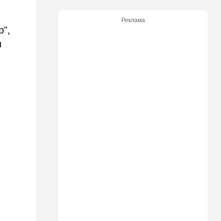
20:50
Израиль
Реклама
р",
Как будто знал: известного
израильского певца и поэта
н
раздавил собственный
автомобиль
20:37
Публицистика
Цена "эффективности":
почему новые правила ПДД
бьют по правам водителей
19:30
Транспорт
Пожилой водитель и
погибшая Диана: появилась
видеосъемка автобусного
ДТП в Ашкелоне
18:38
Транспорт
Подарок к праздникам:
американские авиалинии
снова летят в Израиль