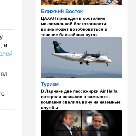
русские дети вместе с
палестинскими строят
Ближний Восток
"новую модель ООН"
ЦАХАЛ приведен в состояние
14:55
Израиль
максимальной боеготовности:
война может возобновиться в
В Израиле опасаются атак
течение ближайших суток
у
дронов изнутри страны
, и
14:55
В мире
елей
WSJ: загнанный в угол Путин
может испытать НАТО на
прочность
зял
14:10
В мире
Туризм
Заложники Сеуты: почему
В Ларнаке две пассажирки Air Haifa
марокканские подростки не
то
потеряли сознание в самолете -
могут вернуться домой
компания свалила вину на наземные
службы
14:09
Мнения
Несколько минут между
воем сирены и ударом
13:35
В мире