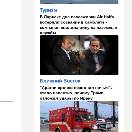
производителя дронов для
Украины
Туризм
В Ларнаке две пассажирки Air Haifa
11:45
Израиль
потеряли сознание в самолете -
компания свалила вину на наземные
Террорист "Нухбы",
службы
участвовавший в резне 7
октября, работал в Газе
водителем грузовика
гумпомощи
11:43
В мире
К программе "спасем
Россию" от топливного
кризиса присоединилась
Ближний Восток
еще одна страна
"Арагчи срочно позвонил ночью":
стало известно, почему Трамп
10:40
Израиль
отложил удары по Ирану
В Эйлатский залив приплыл
необычный гость. ВИДЕО
10:36
Израиль
Три пожара за минуты в