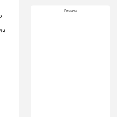
Пожилой водитель и
погибшая Диана: появилась
Реклама
видеосъемка автобусного
о
ДТП в Ашкелоне
18:38
Транспорт
или
Подарок к праздникам:
американские авиалинии
снова летят в Израиль
18:19
Мнения
В Японии пока не приняты
какие-либо новые решения
о ядерном оружии
18:18
Ближний Восток
Вашингтон нажал на паузу:
США настойчиво попросили
Израиль сбавить обороты в
Ливане
18:15
Культура