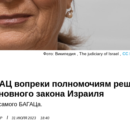
Фото: Википедия , The judiciary of Israel ,
CC 
ГАЦ вопреки полномочиям ре
новного закона Израиля
самого БАГАЦа.
I
ОР
31 ИЮЛЯ 2023
18:40