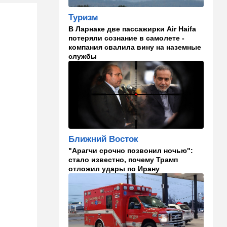
10:23
В мире
Разрази меня гром:
Туризм
участника СВО поразила
В Ларнаке две пассажирки Air Haifa
молния в момент, когда он
потеряли сознание в самолете -
убегал от медведя
компания свалила вину на наземные
службы
10:09
Общество
Изнасиловал - и в пески: в
Холоне задержан
подозреваемый в жестоком
изнасиловании 18-летней
10:08
Мнения
Чужакам всего всегда мало
Ближний Восток
"Арагчи срочно позвонил ночью":
09:50
Ближний Восток
стало известно, почему Трамп
Южный фронт: хуситы идут
отложил удары по Ирану
в наступление
09:03
Новости Украины
ВСУ атаковали очередной
склад Wildberries