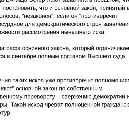
постановить, что и основной закон, принятый 
осов, "незаконен", если он "противоречит
бсурдное для демократического строя заявлени
можности рассмотрения нынешнего иска.
раграфа основного закона, который ограничивае
ся в сентябре полным составом Высшего суда
ения таких исков уже противоречит полномочия
еняют" основной закон по собственным
твенному перевороту – свержению демократии 
ры. Такой исход чреват полноценной гражданс
ктур.