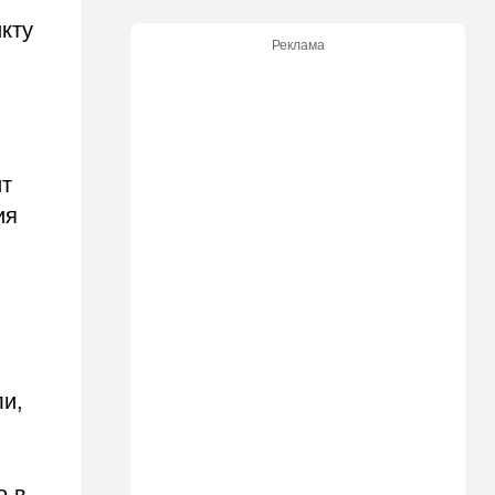
кту
17:47
Израиль
Реклама
На маленьком плоту: отдых
на Кинерете едва не
закончился трагедией
17:26
Израиль
Отставить панику: в Тель-
ит
Авиве все спокойно
ия
16:46
Ближний Восток
Человек-невидимка: в
высших эшелонах власти
Ирана поползли тревожные
слухи
16:20
Общество
Помогите найти: пропала
ли,
Мария из Димоны
15:45
Ближний Восток
В противовес Израилю и
о в