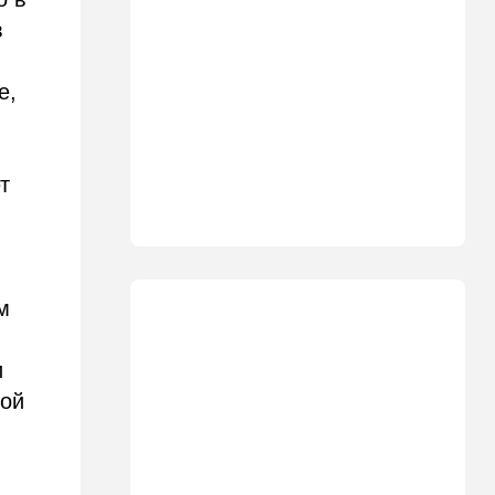
Ирану: три мусульманские
страны объединились в
в
"исламский НАТО"
е,
15:25
Общество
"Общие культурные коды":
русские дети вместе с
палестинскими строят
"новую модель ООН"
т
14:55
Израиль
В Израиле опасаются атак
дронов изнутри страны
м
14:55
В мире
WSJ: загнанный в угол Путин
может испытать НАТО на
и
прочность
кой
14:10
В мире
Заложники Сеуты: почему
марокканские подростки не
могут вернуться домой