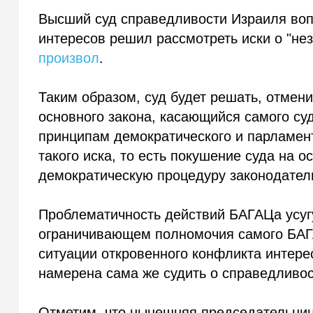
Высший суд справедливости Израиля во
интересов решил рассмотреть иски о "не
произвол
.
Таким образом, суд будет решать, отме
основного закона, касающийся самого су
принципам демократического и парламент
такого иска, то есть покушение суда на 
демократическую процедуру законодател
Проблематичность действий БАГАЦа усугуб
ограничивающем полномочия самого БАГА
ситуации откровенного конфликта интере
намерена сама же судить о справедливос
Отметим, что нынешняя председательниц