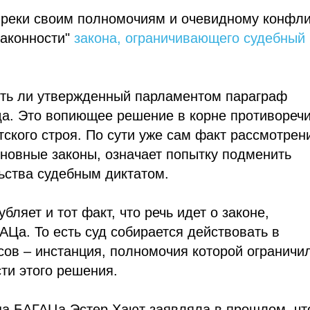
преки своим полномочиям и очевидному конфли
законности"
закона, ограничивающего судебный
нить ли утвержденный парламентом параграф
да. Это вопиющее решение в корне противореч
ского строя. По сути уже сам факт рассмотрен
основные законы, означает попытку подменить
ьства судебным диктатом.
ляет и тот факт, что речь идет о законе,
Ца. То есть суд собирается действовать в
сов – инстанция, полномочия которой ограничи
ти этого решения.
а БАГАЦа Эстер Хают заявляла в прошлом, чт