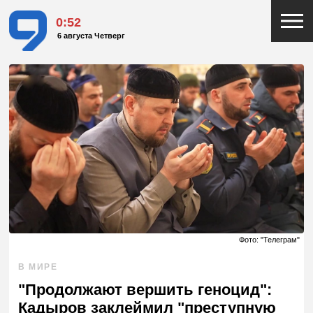
0:52
6 августа Четверг
Фото: "Телеграм"
В МИРЕ
"Продолжают вершить геноцид":
Кадыров заклеймил "преступную