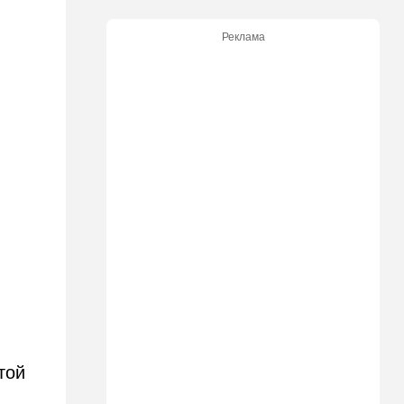
20:50
Израиль
Реклама
Как будто знал: известного
израильского певца и поэта
раздавил собственный
автомобиль
20:37
Публицистика
Цена "эффективности":
почему новые правила ПДД
бьют по правам водителей
19:30
Транспорт
Пожилой водитель и
погибшая Диана: появилась
видеосъемка автобусного
ДТП в Ашкелоне
18:38
Транспорт
Подарок к праздникам:
той
американские авиалинии
снова летят в Израиль