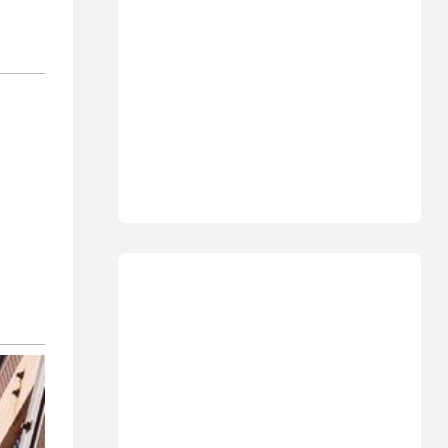
18:19
Мнения
В Японии пока не приняты
какие-либо новые решения
о ядерном оружии
18:18
Ближний Восток
Вашингтон нажал на паузу:
США настойчиво попросили
Израиль сбавить обороты в
Ливане
18:15
Культура
30 лет российско-
израильскому альманаху
еврейской культуры
17:47
Израиль
На маленьком плоту: отдых
на Кинерете едва не
закончился трагедией