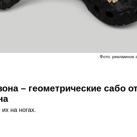
Фото: рекламное 
она – геометрические сабо о
на
 их на ногах.