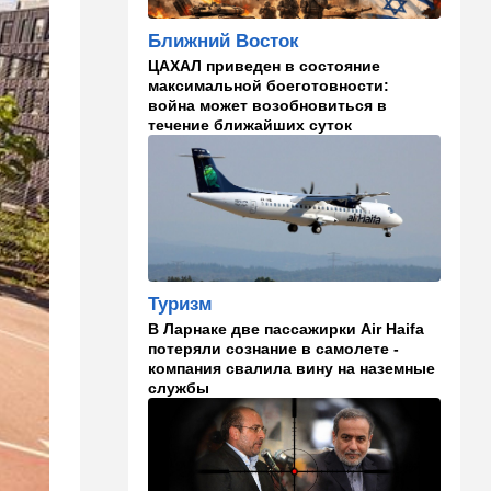
русские дети вместе с
палестинскими строят
Ближний Восток
"новую модель ООН"
ЦАХАЛ приведен в состояние
14:55
Израиль
максимальной боеготовности:
война может возобновиться в
В Израиле опасаются атак
течение ближайших суток
дронов изнутри страны
14:55
В мире
WSJ: загнанный в угол Путин
может испытать НАТО на
прочность
14:10
В мире
Туризм
Заложники Сеуты: почему
В Ларнаке две пассажирки Air Haifa
марокканские подростки не
потеряли сознание в самолете -
могут вернуться домой
компания свалила вину на наземные
службы
14:09
Мнения
Несколько минут между
воем сирены и ударом
13:35
В мире