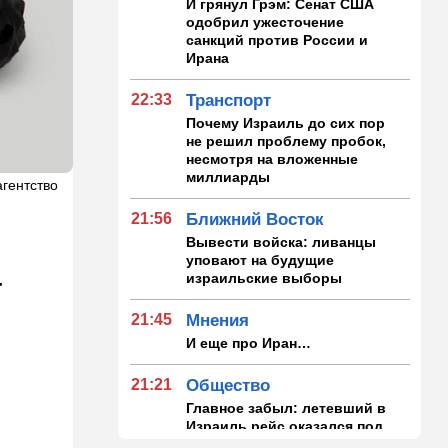
И грянул Грэм: Сенат США
одобрил ужесточение
санкций против России и
Ирана
22:33
Транспорт
Почему Израиль до сих пор
не решил проблему пробок,
несмотря на вложенные
миллиарды
агентство
21:56
Ближний Восток
Вывести войска: ливанцы
уповают на будущие
израильские выборы
т
21:45
Мнения
И еще про Иран…
21:21
Общество
Главное забыл: летевший в
Израиль рейс оказался под
угрозой