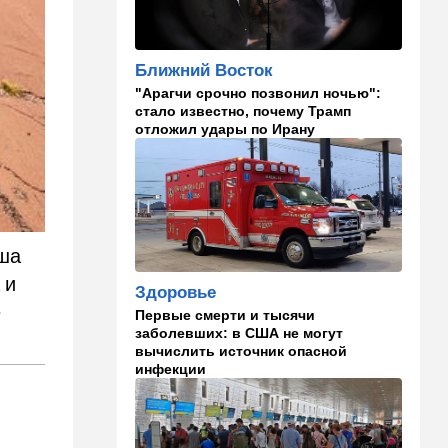
Полное затмение — не для
Израиля: куда ехать за
редким зрелищем 12 августа
Ближний Восток
"Арагчи срочно позвонил ночью":
12:40
В мире
стало известно, почему Трамп
Этна разбушевалась:
отложил удары по Ирану
Сицилия закрыла один из
аэропортов. ВИДЕО
12:30
В мире
Российский след? В
Германии предотвратили
иша
покушение на
производителя дронов для
 и
Здоровье
Украины
е
Первые смерти и тысячи
заболевших: в США не могут
11:45
Израиль
вычислить источник опасной
Террорист "Нухбы",
инфекции
участвовавший в резне 7
октября, работал в Газе
водителем грузовика
гумпомощи