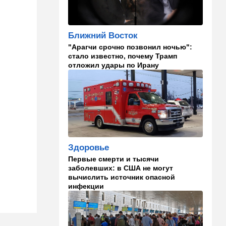
14:10
В мире
Заложники Сеуты: почему
марокканские подростки не
Ближний Восток
могут вернуться домой
"Арагчи срочно позвонил ночью":
стало известно, почему Трамп
14:09
Мнения
отложил удары по Ирану
Несколько минут между
воем сирены и ударом
13:35
В мире
Полное затмение — не для
Израиля: куда ехать за
редким зрелищем 12 августа
Здоровье
12:40
В мире
Первые смерти и тысячи
Этна разбушевалась:
заболевших: в США не могут
Сицилия закрыла один из
вычислить источник опасной
аэропортов. ВИДЕО
инфекции
12:30
В мире
Российский след? В
Германии предотвратили