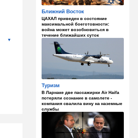
Мария из Димоны
Ближний Восток
15:45
Ближний Восток
ЦАХАЛ приведен в состояние
В противовес Израилю и
максимальной боеготовности:
Ирану: три мусульманские
война может возобновиться в
страны объединились в
течение ближайших суток
"исламский НАТО"
15:25
Общество
"Общие культурные коды":
русские дети вместе с
палестинскими строят
"новую модель ООН"
Туризм
14:55
Израиль
В Ларнаке две пассажирки Air Haifa
В Израиле опасаются атак
потеряли сознание в самолете -
дронов изнутри страны
компания свалила вину на наземные
службы
14:55
В мире
WSJ: загнанный в угол Путин
может испытать НАТО на
прочность