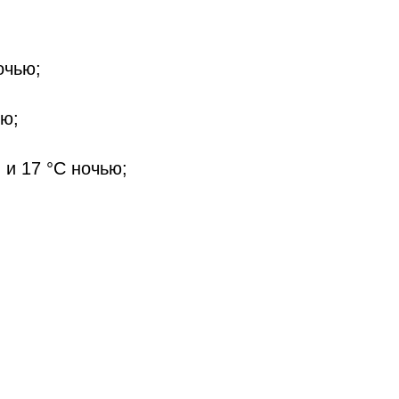
очью;
ью;
 и 17 °C ночью;