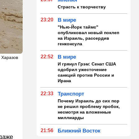
Страсть к творчеству
23:20
В мире
"Нью-Йорк таймс"
опубликовал новый поклеп
на Израиль, рассердив
генконсула
22:52
В мире
 Харазов
И грянул Грэм: Сенат США
одобрил ужесточение
санкций против России и
Ирана
22:33
Транспорт
Почему Израиль до сих пор
не решил проблему пробок,
несмотря на вложенные
миллиарды
21:56
Ближний Восток
(даже
Вывести войска: ливанцы