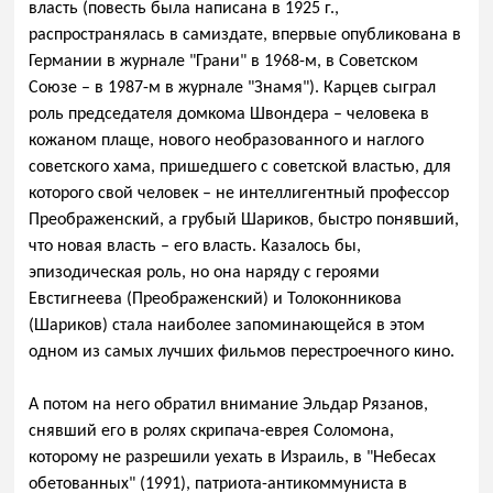
власть (повесть была написана в 1925 г.,
распространялась в самиздате, впервые опубликована в
Германии в журнале "Грани" в 1968-м, в Советском
Союзе – в 1987-м в журнале "Знамя"). Карцев сыграл
роль председателя домкома Швондера – человека в
кожаном плаще, нового необразованного и наглого
советского хама, пришедшего с советской властью, для
которого свой человек – не интеллигентный профессор
Преображенский, а грубый Шариков, быстро понявший,
что новая власть – его власть. Казалось бы,
эпизодическая роль, но она наряду с героями
Евстигнеева (Преображенский) и Толоконникова
(Шариков) стала наиболее запоминающейся в этом
одном из самых лучших фильмов перестроечного кино.
А потом на него обратил внимание Эльдар Рязанов,
снявший его в ролях скрипача-еврея Соломона,
которому не разрешили уехать в Израиль, в "Небесах
обетованных" (1991), патриота-антикоммуниста в