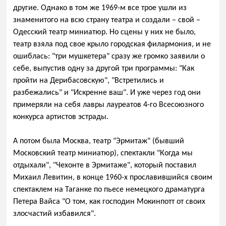
другие. Однако в том же 1969-м все трое ушли из
знаменитого на всю страну театра и создали – свой –
Одесский театр миниатюр. Но сцены у них не было,
театр взяла под свое крыло городская филармония, и не
ошиблась: "три мушкетера" сразу же громко заявили о
себе, выпустив одну за другой три программы: "Как
пройти на Дерибасовскую", "Встретились и
разбежались" и "Искренне ваш". И уже через год они
примеряли на себя лавры лауреатов 4-го Всесоюзного
конкурса артистов эстрады.
А потом была Москва, театр "Эрмитаж" (бывший
Московский театр миниатюр), спектакли "Когда мы
отдыхали", "Чехонте в Эрмитаже", который поставил
Михаил Левитин, в конце 1960-х прославившийся своим
спектаклем на Таганке по пьесе немецкого драматурга
Петера Вайса "О том, как господин Мокинпотт от своих
злосчастий избавился".