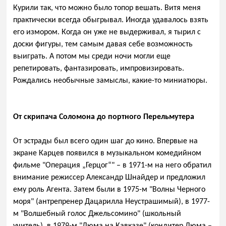
Курили так, что можно было топор вешать. Витя меня
практически всегда обыгрывал. Иногда удавалось взять
его измором. Когда он уже не выдерживал, я тырил с
доски фигуры, тем самым давая себе возможность
выиграть. А потом мы среди ночи могли еще
репетировать, фантазировать, импровизировать.
Рождались необычные замыслы, какие-то миниатюры.
От скрипача Соломона до портного Перельмутера
От эстрады был всего один шаг до кино. Впервые на
экране Карцев появился в музыкальном комедийном
фильме "Операция „Герцог“" – в 1971-м на него обратил
внимание режиссер Александр Шнайдер и предложил
ему роль Агента. Затем были в 1975-м "Волны Черного
моря" (антрепренер Дацарилла Неустрашимый), в 1977-
м "Волшебный голос Джельсомино" (школьный
учитель), в 1979-м "Дюма на Кавказе" (кондитер Дюма –