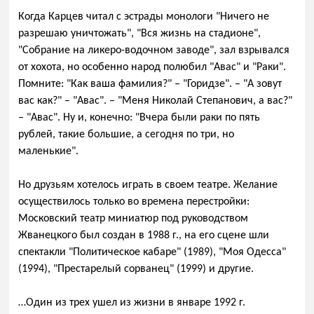
Когда Карцев читал с эстрады монологи "Ничего не
разрешаю уничтожать", "Вся жизнь на стадионе",
"Собрание на ликеро-водочном заводе", зал взрывался
от хохота, но особенно народ полюбил "Авас" и "Раки".
Помните: "Как ваша фамилия?" – "Горидзе". – "А зовут
вас как?" – "Авас". – "Меня Николай Степанович, а вас?"
– "Авас". Ну и, конечно: "Вчера были раки по пять
рублей, такие большие, а сегодня по три, но
маленькие".
Но друзьям хотелось играть в своем театре. Желание
осуществилось только во времена перестройки:
Московский театр миниатюр под руководством
Жванецкого был создан в 1988 г., на его сцене шли
спектакли "Политическое кабаре" (1989), "Моя Одесса"
(1994), "Престарелый сорванец" (1999) и другие.
…Один из трех ушел из жизни в январе 1992 г.