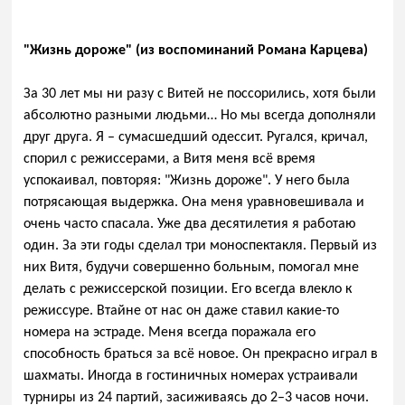
"Жизнь дороже" (из воспоминаний Романа Карцева)
За 30 лет мы ни разу с Витей не поссорились, хотя были
абсолютно разными людьми… Но мы всегда дополняли
друг друга. Я – сумасшедший одессит. Ругался, кричал,
спорил с режиссерами, а Витя меня всё время
успокаивал, повторяя: "Жизнь дороже". У него была
потрясающая выдержка. Она меня уравновешивала и
очень часто спасала. Уже два десятилетия я работаю
один. За эти годы сделал три моноспектакля. Первый из
них Витя, будучи совершенно больным, помогал мне
делать с режиссерской позиции. Его всегда влекло к
режиссуре. Втайне от нас он даже ставил какие-то
номера на эстраде. Меня всегда поражала его
способность браться за всё новое. Он прекрасно играл в
шахматы. Иногда в гостиничных номерах устраивали
турниры из 24 партий, засиживаясь до 2–3 часов ночи.