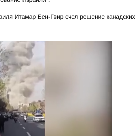
аиля Итамар Бен-Гвир счел решение канадских