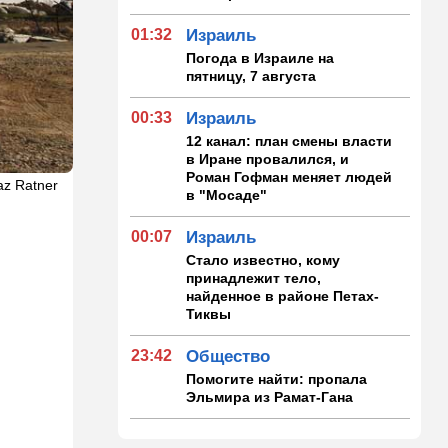
01:32
Израиль
Погода в Израиле на
пятницу, 7 августа
00:33
Израиль
12 канал: план смены власти
в Иране провалился, и
Роман Гофман меняет людей
az Ratner
в "Мосаде"
00:07
Израиль
Стало известно, кому
принадлежит тело,
найденное в районе Петах-
Тиквы
23:42
Общество
Помогите найти: пропала
Эльмира из Рамат-Гана
23:35
Мнения