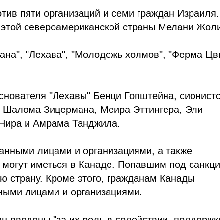
тив пяти организаций и семи граждан Израиля
 этой североамериканской страны Мелани Жоли
ана", "Лехава", "Молодежь холмов", "Ферма Цв
снователя "Лехавы" Бенци Гопштейна, сионист
в Шалома Зицермана, Меира Эттингера, Эли
Нира и Амрама Танджила.
занными лицами и организациями, а также
 могут иметься в Канаде. Попавшим под санкц
ю страну. Кроме этого, гражданам Канады
нными лицами и организациями.
иц введены "за их роль в содействии, поддержк