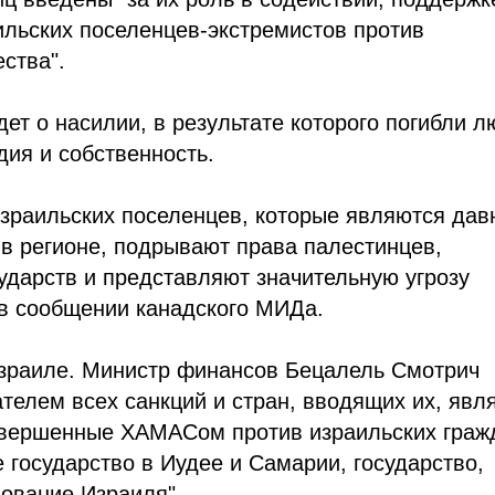
ильских поселенцев-экстремистов против
ства".
ет о насилии, в результате которого погибли л
дия и собственность.
израильских поселенцев, которые являются дав
в регионе, подрывают права палестинцев,
ударств и представляют значительную угрозу
я в сообщении канадского МИДа.
зраиле. Министр финансов Бецалель Смотрич
телем всех санкций и стран, вводящих их, явл
совершенные ХАМАСом против израильских граж
е государство в Иудее и Самарии, государство,
вование Израиля".