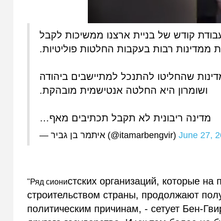
בודת קודש של בניית ארצנו ממשיכות לקבל
ות ממדינות רבות בעקבות החלטות פוליטיות
נות שהחליטו להתנכל למתיישבים ביהודה
ושומרון היא החלטה אנטישמית מובהקת.
מדינה ריבונית לא תקבל תכתיבים מאף…
— איתמר בן גביר (@itamarbengvir)
June 27, 
стских организаций, которые на
"Ряд сиони
строительством страны, продолжают полу
политическим причинам, - сетует Бен-Гви