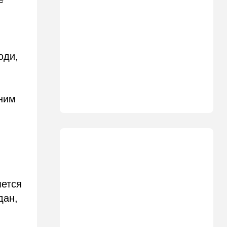
"Голосовать не за кого":
Эрдан и Эдельштейн
создали новую партию
18:42
В мире
юди,
Дело пошло: в Газе строят
базу для африканских
солдат, две дружественных
Израилю страны готовы
отправить контингент
ним
18:27
Мнения
Открытое письмо министру
национальной безопасности
Итамару Бен-Гвиру
18:00
Транспорт
Реформа общественного
яется
транспорта в Израиле: что
дан,
изменится для пассажиров
автобусов и поездов