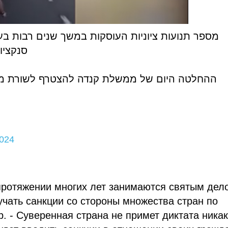
מספר תנועות ציוניות העוסקות במשך שנים רבות בע
סנקצי.
ההחלטה היום של ממשלת קנדה להצטרף לשורת מדי
2024
 протяжении многих лет занимаются святым дел
чать санкции со стороны множества стран по
р. - Суверенная страна не примет диктата никак