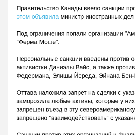
Правительство Канады ввело санкции про
этом объявила
министр иностранных дел
Под ограничения попали организации "Ам
"Ферма Моше".
Персональные санкции введены против о
активистки Даниэлы Вайс, а также проти
Федермана, Элишы Йереда, Эйнана Бен-
Оттава наложила запрет на сделки с ука
заморозила любые активы, которые у них
запрещен въезд в эту североамериканску
запрещено "взаимодействовать" с указа
Санкции против этих организаций и физл