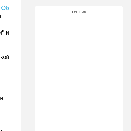
Безо всяких табу
.
Об
Реклама
.
22:20
Израиль
Проживающий в России
израильтянин прямо с
и" и
самолета угодил в ШАБАК
21:48
Израиль
"Сумасшедшие рулят
ской
психбольницей": новое
назначение в ООН вызвало
критику
21:24
Мнения
О му…ках, шаббате и
конституции…
ии
20:20
Израиль
Маленькая девочка утонула
в Ашкелоне
19:38
Выборы в Израиле
е