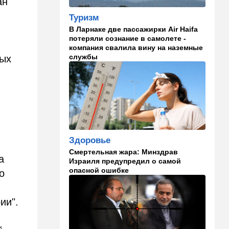
ан
14:41
Ближний Восток
Туризм
Россия и Китай усиливают
В Ларнаке две пассажирки Air Haifa
поддержку Ирана: война с
потеряли сознание в самолете -
США меняет баланс сил
компания свалила вину на наземные
службы
ных
14:18
Мнения
"Это ваше туда-сюда
страшно раздражает"
14:06
Транспорт
Что изменилось в аэропорту
Бен-Гурион после войны:
новые правила,
Здоровье
безопасность и советы
Смертельная жара: Минздрав
пассажирам
а
Израиля предупредил о самой
опасной ошибке
о
13:58
Здоровье
Какие продукты помогают
легче переносить стресс:
ии".
что выяснили ученые
13:47
Ближний Восток