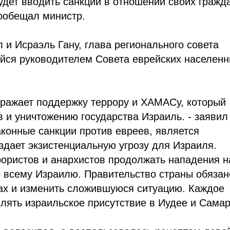
будет вводить санкции в отношении своих гражд
пообещал министр.
и Исраэль Гану, глава регионального совета
йся руководителем Совета еврейских населен
ражает поддержку террору и ХАМАСу, который
в и уничтожению государства Израиль. - заявил
законные санкции против евреев, является
дает экзистенциальную угрозу для Израиля.
ристов и анархистов продолжать нападения н
о всему Израилю. Правительство страны обязан
тах и изменить сложившуюся ситуацию. Каждое
ять израильское присутствие в Иудее и Самар