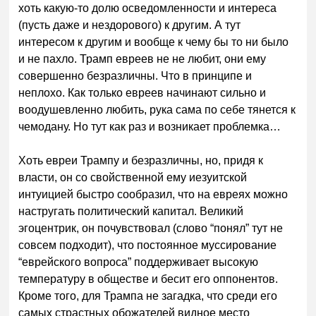
хоть какую-то долю осведомленности и интереса
(пусть даже и нездорового) к другим. А тут
интересом к другим и вообще к чему бы то ни было
и не пахло. Трамп евреев не не любит, они ему
совершенно безразличны. Что в принципе и
неплохо. Как только евреев начинают сильно и
воодушевленно любить, рука сама по себе тянется к
чемодану. Но тут как раз и возникает проблемка…
Хоть евреи Трампу и безразличны, но, придя к
власти, он со свойственной ему иезуитской
интуицией быстро сообразил, что на евреях можно
настругать политический капитал. Великий
эгоцентрик, он почувствовал (слово “понял” тут не
совсем подходит), что постоянное муссирование
“еврейского вопроса” поддерживает высокую
температуру в обществе и бесит его оппонентов.
Кроме того, для Трампа не загадка, что среди его
самых страстных обожателей видное место