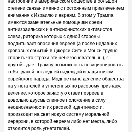
настроений в американском обществе в большой
степени связан именно с постоянным привлечением
внимания к Израилю и евреям. В этом у Трампа
имеются замечательные помощники среди
антиизраильских и антисионистских активистов
слева, риторика которых с одной стороны
подпитывает опасения евреев (а после недавних
кровавых событий в Джерси Сити и Монси трудно
спорить что страхи эти небезосновательны), с
другой - дает Трампу возможность позиционировать
себя эдакой последней надеждой и защитником
еврейского народа. Модное ныне деление общества
на угнетателей и угнетенных по расовому признаку,
деление, которое зачастую ставит евреев в
довольно двусмысленное положение в силу
неоднозначности их расовой идентичности,
производит на свет новую систему моральной
иерархии, в которой евреям либо нет места, либо
отводится роль угнетателей.