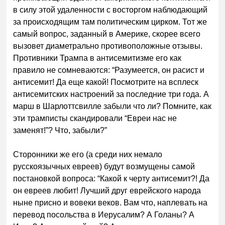
в силу этой удаленности с восторгом наблюдающий
за происходящим там политическим цирком. Тот же
самый вопрос, заданный в Америке, скорее всего
вызовет диаметрально противоположные отзывы.
Противники Трампа в антисемитизме его как
правило не сомневаются: “Разумеется, он расист и
антисемит! Да еще какой! Посмотрите на всплеск
антисемитских настроений за последние три года. А
марш в Шарлоттсвилле забыли что ли? Помните, как
эти трамписты скандировали “Евреи нас не
заменят!”? Что, забыли?”
Сторонники же его (а среди них немало
русскоязычных евреев) будут возмущены самой
постановкой вопроса: “Какой к черту антисемит?! Да
он евреев любит! Лучший друг еврейского народа
ныне присно и вовеки веков. Вам что, наплевать на
перевод посольства в Иерусалим? А Голаны? А