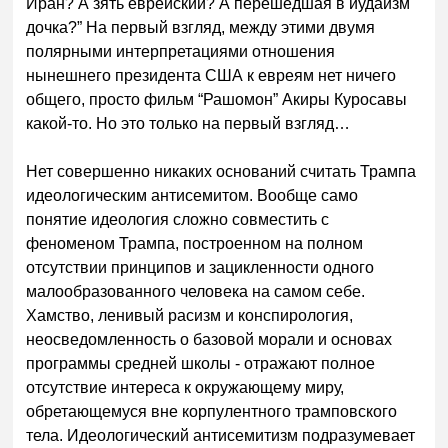
Иран? А зять еврейский? А перешедшая в иудаизм
дочка?” На первый взгляд, между этими двумя
полярными интерпретациями отношения
нынешнего президента США к евреям нет ничего
общего, просто фильм “Рашомон” Акиры Куросавы
какой-то. Но это только на первый взгляд…
Нет совершенно никаких оснований считать Трампа
идеологическим антисемитом. Вообще само
понятие идеология сложно совместить с
феноменом Трампа, построенном на полном
отсутствии принципов и зацикленности одного
малообразованного человека на самом себе.
Хамство, ленивый расизм и конспирология,
неосведомленность о базовой морали и основах
программы средней школы - отражают полное
отсутствие интереса к окружающему миру,
обретающемуся вне корпулентного трамповского
тела. Идеологический антисемитизм подразумевает