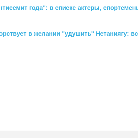
тисемит года": в списке актеры, спортсмен
рствует в желании "удушить" Нетаниягу: вс