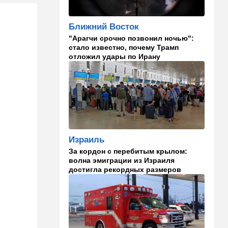
00:01
Ближний Восток
Ближний Восток
Треугольник будет выпит:
"Арагчи срочно позвонил ночью":
"исламский НАТО" угрожает
стало известно, почему Трамп
расширением и
отложил удары по Ирану
международной изоляцией
Израиля
23:58
Мнения
Каждое утро бреющийся
иудей рискует нарушить
заповедь…
Израиль
23:36
В мире
За кордон с перебитым крылом:
Филиппины: израильтянин
волна эмиграции из Израиля
подрался с "суперменом"-
достигла рекордных размеров
антисемитом из-за Гитлера,
оба в полиции. ВИДЕО
23:03
Ближний Восток
Попутал берега Ормузского
пролива: Иран ужесточает