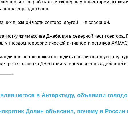
Известно, что он работал с инженерным инвентарем, включа
ранения еще один боец.
з них в южной части сектора, другой — в северной.
ачистку жилмассива Джебалия в северной части сектора. 
овым гнездом террористической активности остатков ХАМАС
омандиров, пытающихся возродить организованную структур
же третья зачистка Джебалии за время военных действий в 
_____
авлявшегося в Антарктиду, объявили голодо
инокритик Долин объяснил, почему в России 
е