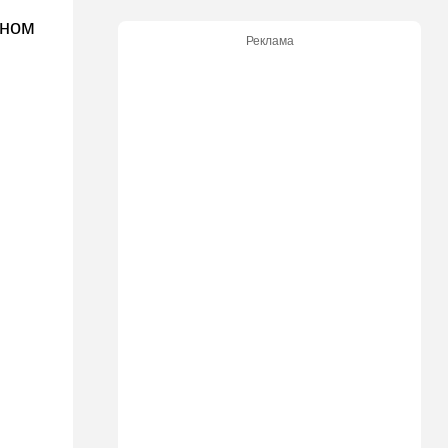
рном
12:43
Общество
Реклама
Социализм поднимает
голову в США
12:42
Израиль
До основанья, а затем:
Израиль начинает
восстанавливать Сектор
Газа
12:14
В мире
Reuters вслед за
американскими СМИ
комментирует ключевой
вопрос по войне с Ираном
12:05
Ближний Восток
США начали вывод сил из
Эрбиля: что происходит на
одной из ключевых баз