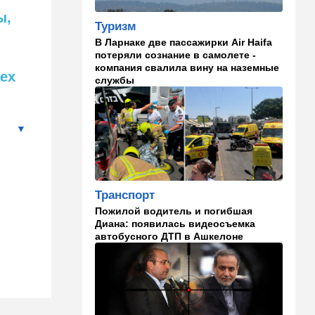
раскошелиться. И как от
ы,
этого защититься
Туризм
В Ларнаке две пассажирки Air Haifa
07:56
Спорт
потеряли сознание в самолете -
Брат известного иранского
компания свалила вину на наземные
ех
спортсмена обратился к
службы
Трампу с отчаянной
просьбой
07:20
Ближний Восток
Американская блокада
парализовала экспорт
иранской нефти
Транспорт
06:45
Здоровье
Пожилой водитель и погибшая
Всего 15 минут сна могут
Диана: появилась видеосъемка
изменить здоровье:
автобусного ДТП в Ашкелоне
результаты нового
исследования
02:30
Израиль
Погода в Израиле на
неделю: жаркие деньки