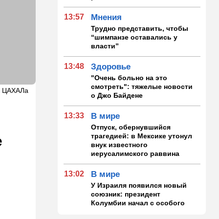
13:57
Мнения
Трудно представить, чтобы
“шимпанзе оставались у
власти”
13:48
Здоровье
"Очень больно на это
смотреть": тяжелые новости
а ЦАХАЛа
о Джо Байдене
13:33
В мире
Отпуск, обернувшийся
трагедией: в Мексике утонул
е
внук известного
иерусалимского раввина
13:02
В мире
У Израиля появился новый
союзник: президент
Колумбии начал с особого
жеста