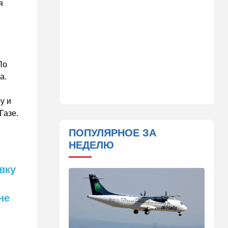
я
помогла хорошенько
раскачать премьерское
кресло
09:48
Мнения
Задолбало
По
а.
09:14
В мире
"Не показывайте, что вы из
у и
Израиля": МИД выступил с
экстренным
Газе.
предупреждением
ПОПУЛЯРНОЕ ЗА
08:49
Новости Украины
НЕДЕЛЮ
Россия устроила страшную
ночь Одессе и Харькову:
вку
кадры последствий
08:45
Деньги
не
Как торговые сети
манипулируют вами,
заставляя вас