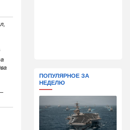
Важнейший совет
экспертов: это может спасти
вас и вашу семью от
стремительно
л,
распространяющейся
угрозы
09:49
Мнения
Найдено некоторое решение
й
та
09:46
Новости Украины
два
605 дронов за ночь: в
Ярославле горит НПЗ,
ПОПУЛЯРНОЕ ЗА
пожары в Тверской и
НЕДЕЛЮ
Курской областях
 –
09:15
В мире
Муравейник без самцов и
рабочих: ученые нашли
"общество одних королев"
09:02
Недвижимость