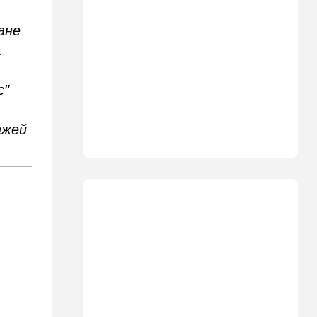
11:49
Общество
ане
11 лет в бегах: в Бен-
Гурионе арестован педофил,
.
орудовавший в Хайфе,
Крайот и Кирьят-Шмоне
с"
11:35
Израиль
США и Израиль могут
перейти к беспрецедентному
ажей
оборонному партнерству
11:03
Общество
Найдено сильно
разложившееся тело:
поиски 23-летнего парня
приняли трагический оборот
10:32
Деньги
Где самые дешевые
продукты онлайн
09:57
Технологии