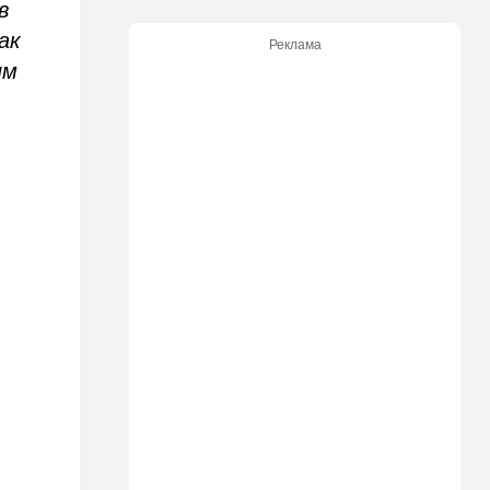
в
13:45
В мире
ак
Реклама
Помидоры научились
им
предупреждать соседей об
опасном вирусе
13:22
Стиль жизни
Что действительно помогает
пережить израильскую
жару, а что является мифом.
Разбираемся
12:52
Израиль
США суют Израилю палки в
колеса после гибели
военных в Ливане
12:46
Спорт
Иранский режим получил
удар по самолюбию -
публично, от женщин, из
Австралии