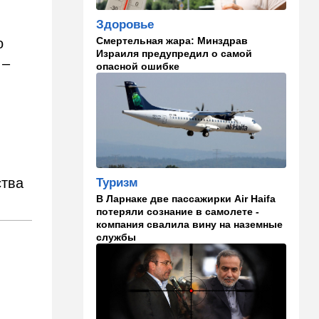
Здоровье
23:12
Новости Украины
Смертельная жара: Минздрав
о
Квартиры, ремонт и
Израиля предупредил о самой
Mercedes: экс-посла
 –
опасной ошибке
Украины в США
подозревают в незаконном
обогащении
22:29
Ближний Восток
МИД Ирана: По Ормузскому
проливу почти
договорились, но Израиль и
ства
Туризм
США могут сорвать
соглашение
В Ларнаке две пассажирки Air Haifa
потеряли сознание в самолете -
21:39
Мнения
компания свалила вину на наземные
службы
Марокканские военные
копируют опыт израильских
коллег
21:28
Выборы в Израиле
От Нетаниягу - к Либерману: