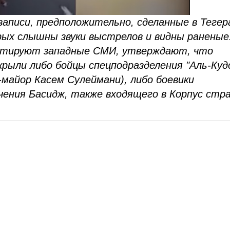
записи, предположительно, сделанные в Тегер
ых слышны звуки выстрелов и видны раненые
итируют западные СМИ, утверждают, что
ыли либо бойцы спецподразделения "Аль-Куд
майор Касем Сулеймани), либо боевики
чения Басидж, также входящего в Корпус стр