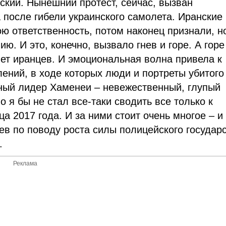
ский. Нынешний протест, сейчас, вызван
 после гибели украинского самолета. Иранские
ю ответственность, потом наконец признали, н
ю. И это, конечно, вызвало гнев и горе. А горе
яет иранцев. И эмоциональная волна привела к
ений, в ходе которых люди и портреты убитого
вный лидер Хаменеи – невежественный, глупый
Но я бы не стал все-таки сводить все только к
ца 2017 года. И за ними стоит очень многое – и
ев по поводу роста силы полицейского государ
.
Реклама